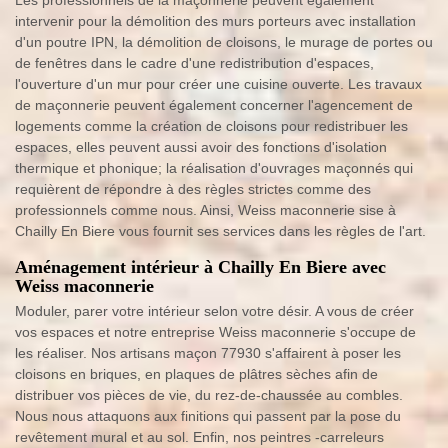
Les professionnels de la maçonnerie peuvent également
intervenir pour la démolition des murs porteurs avec installation
d'un poutre IPN, la démolition de cloisons, le murage de portes ou
de fenêtres dans le cadre d'une redistribution d'espaces,
l'ouverture d'un mur pour créer une cuisine ouverte. Les travaux
de maçonnerie peuvent également concerner l'agencement de
logements comme la création de cloisons pour redistribuer les
espaces, elles peuvent aussi avoir des fonctions d'isolation
thermique et phonique; la réalisation d'ouvrages maçonnés qui
requièrent de répondre à des règles strictes comme des
professionnels comme nous. Ainsi, Weiss maconnerie sise à
Chailly En Biere vous fournit ses services dans les règles de l'art.
Aménagement intérieur à Chailly En Biere avec
Weiss maconnerie
Moduler, parer votre intérieur selon votre désir. A vous de créer
vos espaces et notre entreprise Weiss maconnerie s'occupe de
les réaliser. Nos artisans maçon 77930 s'affairent à poser les
cloisons en briques, en plaques de plâtres sèches afin de
distribuer vos pièces de vie, du rez-de-chaussée au combles.
Nous nous attaquons aux finitions qui passent par la pose du
revêtement mural et au sol. Enfin, nos peintres -carreleurs