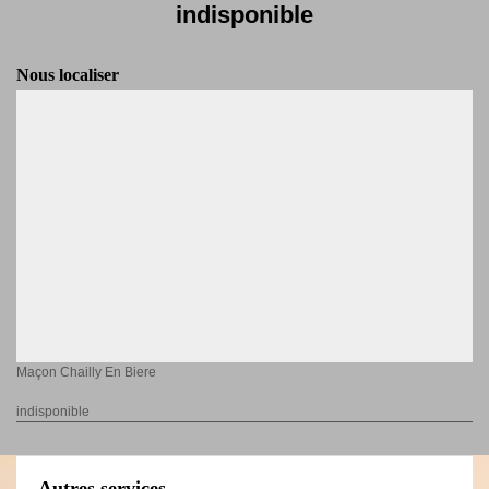
indisponible
Nous localiser
Maçon Chailly En Biere
indisponible
Autres services