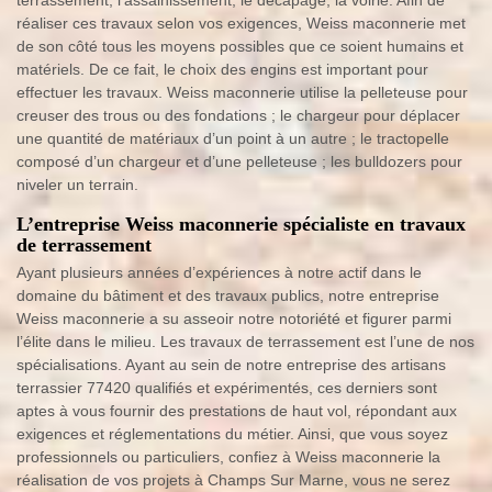
terrassement, l’assainissement, le décapage, la voirie. Afin de
réaliser ces travaux selon vos exigences, Weiss maconnerie met
de son côté tous les moyens possibles que ce soient humains et
matériels. De ce fait, le choix des engins est important pour
effectuer les travaux. Weiss maconnerie utilise la pelleteuse pour
creuser des trous ou des fondations ; le chargeur pour déplacer
une quantité de matériaux d’un point à un autre ; le tractopelle
composé d’un chargeur et d’une pelleteuse ; les bulldozers pour
niveler un terrain.
L’entreprise Weiss maconnerie spécialiste en travaux
de terrassement
Ayant plusieurs années d’expériences à notre actif dans le
domaine du bâtiment et des travaux publics, notre entreprise
Weiss maconnerie a su asseoir notre notoriété et figurer parmi
l’élite dans le milieu. Les travaux de terrassement est l’une de nos
spécialisations. Ayant au sein de notre entreprise des artisans
terrassier 77420 qualifiés et expérimentés, ces derniers sont
aptes à vous fournir des prestations de haut vol, répondant aux
exigences et réglementations du métier. Ainsi, que vous soyez
professionnels ou particuliers, confiez à Weiss maconnerie la
réalisation de vos projets à Champs Sur Marne, vous ne serez