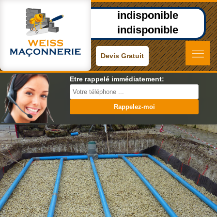
indisponible
indisponible
Devis Gratuit
Etre rappelé immédiatement: