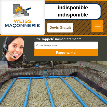
indisponible
indisponible
Devis Gratuit
Etre rappelé immédiatement: