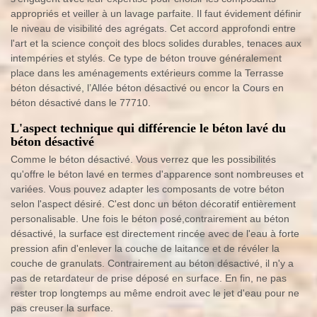
appropriés et veiller à un lavage parfaite. Il faut évidement définir
le niveau de visibilité des agrégats. Cet accord approfondi entre
l'art et la science conçoit des blocs solides durables, tenaces aux
intempéries et stylés. Ce type de béton trouve généralement
place dans les aménagements extérieurs comme la Terrasse
béton désactivé, l’Allée béton désactivé ou encor la Cours en
béton désactivé dans le 77710.
L'aspect technique qui différencie le béton lavé du
béton désactivé
Comme le béton désactivé. Vous verrez que les possibilités
qu'offre le béton lavé en termes d'apparence sont nombreuses et
variées. Vous pouvez adapter les composants de votre béton
selon l'aspect désiré. C'est donc un béton décoratif entièrement
personalisable. Une fois le béton posé,contrairement au béton
désactivé, la surface est directement rincée avec de l'eau à forte
pression afin d'enlever la couche de laitance et de révéler la
couche de granulats. Contrairement au béton désactivé, il n'y a
pas de retardateur de prise déposé en surface. En fin, ne pas
rester trop longtemps au même endroit avec le jet d'eau pour ne
pas creuser la surface.