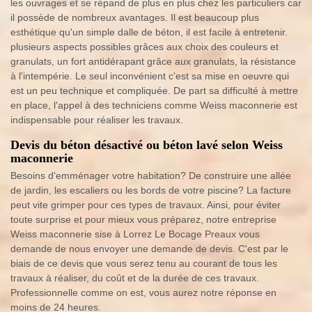
les ouvrages et se répand de plus en plus chez les particuliers car
il possède de nombreux avantages. Il est beaucoup plus
esthétique qu'un simple dalle de béton, il est facile à entretenir.
plusieurs aspects possibles grâces aux choix des couleurs et
granulats, un fort antidérapant grâce aux granulats, la résistance
à l'intempérie. Le seul inconvénient c'est sa mise en oeuvre qui
est un peu technique et compliquée. De part sa difficulté à mettre
en place, l'appel à des techniciens comme Weiss maconnerie est
indispensable pour réaliser les travaux.
Devis du béton désactivé ou béton lavé selon Weiss
maconnerie
Besoins d'emménager votre habitation? De construire une allée
de jardin, les escaliers ou les bords de votre piscine? La facture
peut vite grimper pour ces types de travaux. Ainsi, pour éviter
toute surprise et pour mieux vous préparez, notre entreprise
Weiss maconnerie sise à Lorrez Le Bocage Preaux vous
demande de nous envoyer une demande de devis. C'est par le
biais de ce devis que vous serez tenu au courant de tous les
travaux à réaliser, du coût et de la durée de ces travaux.
Professionnelle comme on est, vous aurez notre réponse en
moins de 24 heures.