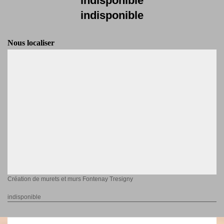
indisponible
indisponible
Nous localiser
Création de murets et murs Fontenay Tresigny
indisponible