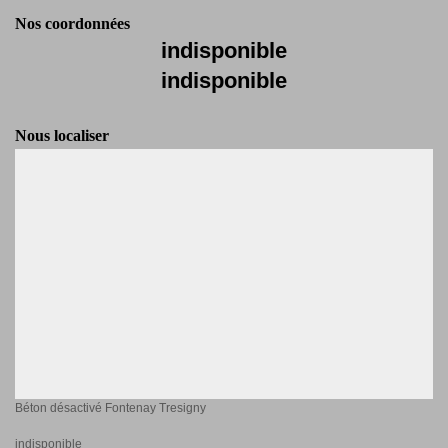
Nos coordonnées
indisponible
indisponible
Nous localiser
Béton désactivé Fontenay Tresigny
indisponible