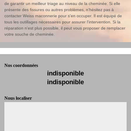
de garantir un meilleur triage au niveau de la cheminée. Si elle
présente des fissures ou autres problèmes, n'hésitez pas à
contacter Weiss maconnerie pour s'en occuper. Il est équipé de
tous les outillages nécessaires pour assurer l'intervention. Si la
réparation n'est plus possible, il peut vous proposer de remplacer
votre souche de cheminée.
Nos coordonnées
indisponible
indisponible
Nous localiser