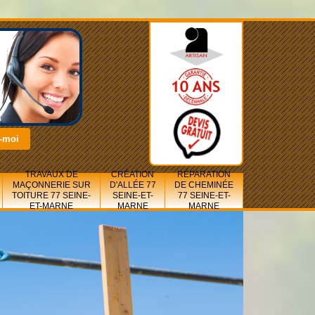
TRAVAUX DE
CRÉATION
RÉPARATION
MAÇONNERIE SUR
D'ALLÉE 77
DE CHEMINÉE
TOITURE 77 SEINE-
SEINE-ET-
77 SEINE-ET-
ET-MARNE
MARNE
MARNE