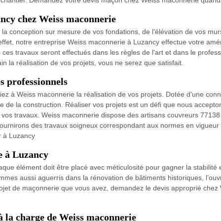
 le chantier. Demandez votre devis maçon chez Weiss maconnerie quand
ancy chez Weiss maconnerie
r la conception sur mesure de vos fondations, de l'élévation de vos mur
effet, notre entreprise Weiss maconnerie à Luzancy effectue votre amén
s ces travaux seront effectués dans les règles de l'art et dans le profe
n la réalisation de vos projets, vous ne serez que satisfait.
s professionnels
fiez à Weiss maconnerie la réalisation de vos projets. Dotée d'une con
 de la construction. Réaliser vos projets est un défi que nous accepton
r vos travaux. Weiss maconnerie dispose des artisans couvreurs 77138 
fournirons des travaux soigneux correspondant aux normes en vigueur et
r à Luzancy
e à Luzancy
ue élément doit être placé avec méticulosité pour gagner la stabilité et
mes aussi aguerris dans la rénovation de bâtiments historiques, l’ouv
rojet de maçonnerie que vous avez, demandez le devis approprié chez
 à la charge de Weiss maconnerie