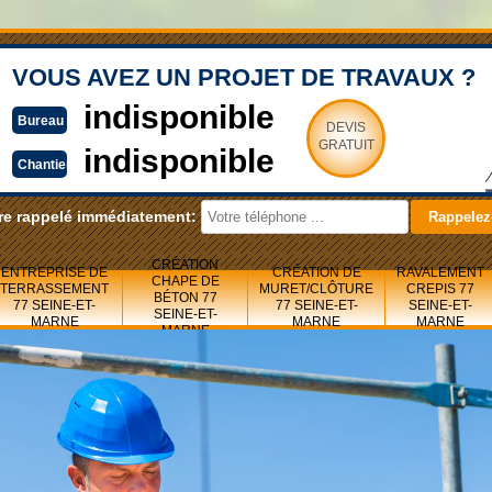
VOUS AVEZ UN PROJET DE TRAVAUX ?
indisponible
Bureau
DEVIS
GRATUIT
indisponible
Chantier
re rappelé immédiatement:
CRÉATION
ENTREPRISE DE
CRÉATION DE
RAVALEMENT
CHAPE DE
TERRASSEMENT
MURET/CLÔTURE
CREPIS 77
BÉTON 77
77 SEINE-ET-
77 SEINE-ET-
SEINE-ET-
SEINE-ET-
MARNE
MARNE
MARNE
MARNE