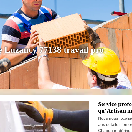
 Luzancy 77138 travail pro
Service prof
qu’Artisan 
Nous nous focalison
aux détails n’en e
Chaque matériau d