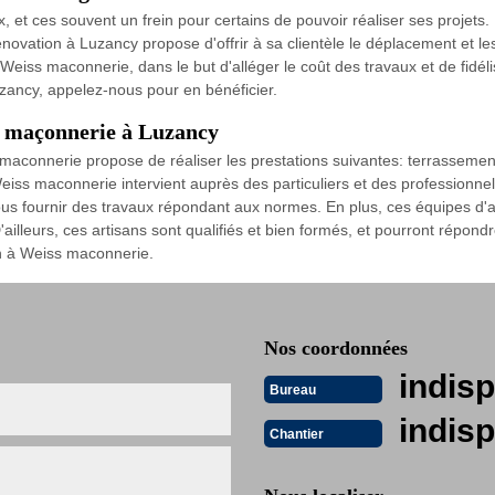
 et ces souvent un frein pour certains de pouvoir réaliser ses projets.
novation à Luzancy propose d'offrir à sa clientèle le déplacement et le
r Weiss maconnerie, dans le but d'alléger le coût des travaux et de fidélis
uzancy, appelez-nous pour en bénéficier.
e maçonnerie à Luzancy
s maconnerie propose de réaliser les prestations suivantes: terrasseme
iss maconnerie intervient auprès des particuliers et des professionne
ous fournir des travaux répondant aux normes. En plus, ces équipes d'
illeurs, ces artisans sont qualifiés et bien formés, et pourront répondr
on à Weiss maconnerie.
Nos coordonnées
indisp
Bureau
indisp
Chantier