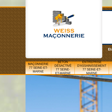
Et
BÉTON
ENTREPRISE
MAÇONNERIE
DÉSACTIVÉ
D'ASSAINISSEMENT
77 SEINE-ET-
77 SEINE-
77 SEINE-ET-
MARNE
ET-MARNE
MARNE