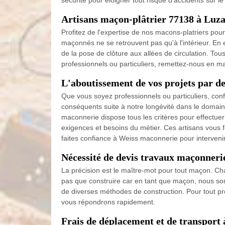
sécurité pour éloigner tout risque d’accidents sur
Artisans maçon-plâtrier 77138 à Luz
Profitez de l'expertise de nos macons-platriers pou
maçonnés ne se retrouvent pas qu'à l'intérieur. En 
de la pose de clôture aux allées de circulation. Tou
professionnels ou particuliers, remettez-nous en mai
L'aboutissement de vos projets par de
Que vous soyez professionnels ou particuliers, con
conséquents suite à notre longévité dans le domaine
maconnerie dispose tous les critères pour effectue
exigences et besoins du métier. Ces artisans vous 
faites confiance à Weiss maconnerie pour interveni
Nécessité de devis travaux maçonneri
La précision est le maître-mot pour tout maçon. Chaq
pas que construire car en tant que maçon, nous som
de diverses méthodes de construction. Pour tout p
vous répondrons rapidement.
Frais de déplacement et de transport