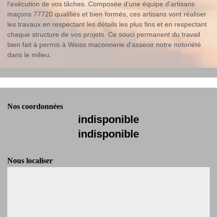
l'exécution de vos tâches. Composée d'une équipe d'artisans
maçons 77720 qualifiés et bien formés, ces artisans vont réaliser
les travaux en respectant les détails les plus fins et en respectant
chaque structure de vos projets. Ce souci permanent du travail
bien fait à permis à Weiss maconnerie d'asseoir notre notoriété
dans le milieu.
Nos coordonnées
indisponible
indisponible
Nous localiser