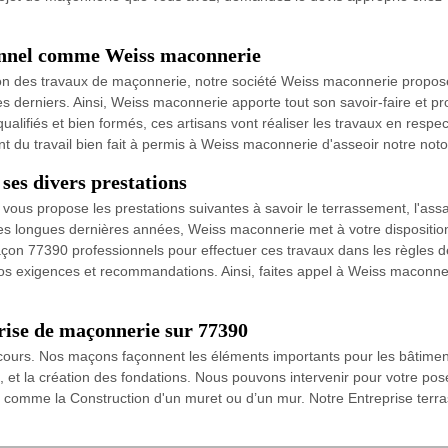
ionnel comme Weiss maconnerie
ation des travaux de maçonnerie, notre société Weiss maconnerie propose 
 derniers. Ainsi, Weiss maconnerie apporte tout son savoir-faire et pr
fiés et bien formés, ces artisans vont réaliser les travaux en respecta
 du travail bien fait à permis à Weiss maconnerie d'asseoir notre notor
ses divers prestations
ous propose les prestations suivantes à savoir le terrassement, l'assa
es longues dernières années, Weiss maconnerie met à votre disposition
on 77390 professionnels pour effectuer ces travaux dans les règles de 
os exigences et recommandations. Ainsi, faites appel à Weiss maconneri
rise de maçonnerie sur 77390
ecours. Nos maçons façonnent les éléments importants pour les bâtiments
x, et la création des fondations. Nous pouvons intervenir pour votre pos
ut comme la Construction d'un muret ou d’un mur. Notre Entreprise ter