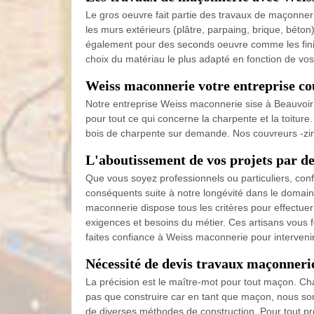
Le gros oeuvre fait partie des travaux de maçonnerie
les murs extérieurs (plâtre, parpaing, brique, béton
également pour des seconds oeuvre comme les finit
choix du matériau le plus adapté en fonction de vos
Weiss maconnerie votre entreprise c
Notre entreprise Weiss maconnerie sise à Beauvoir 
pour tout ce qui concerne la charpente et la toitur
bois de charpente sur demande. Nos couvreurs -zin
L'aboutissement de vos projets par de
Que vous soyez professionnels ou particuliers, con
conséquents suite à notre longévité dans le domaine
maconnerie dispose tous les critères pour effectue
exigences et besoins du métier. Ces artisans vous 
faites confiance à Weiss maconnerie pour interveni
Nécessité de devis travaux maçonneri
La précision est le maître-mot pour tout maçon. Chaq
pas que construire car en tant que maçon, nous som
de diverses méthodes de construction. Pour tout p