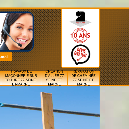
TRAVAUX DE
CRÉATION
RÉPARATION
MAÇONNERIE SUR
D'ALLÉE 77
DE CHEMINÉE
TOITURE 77 SEINE-
SEINE-ET-
77 SEINE-ET-
ET-MARNE
MARNE
MARNE