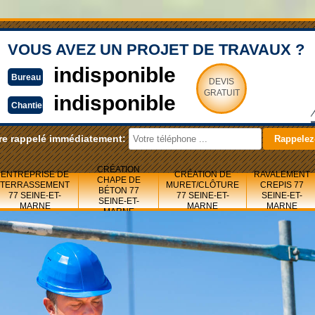
VOUS AVEZ UN PROJET DE TRAVAUX ?
indisponible
Bureau
DEVIS
GRATUIT
indisponible
Chantier
re rappelé immédiatement:
CRÉATION
ENTREPRISE DE
CRÉATION DE
RAVALEMENT
CHAPE DE
TERRASSEMENT
MURET/CLÔTURE
CREPIS 77
BÉTON 77
77 SEINE-ET-
77 SEINE-ET-
SEINE-ET-
SEINE-ET-
MARNE
MARNE
MARNE
MARNE