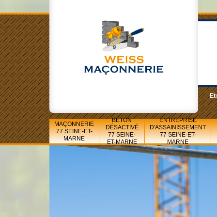
Et
BÉTON
ENTREPRISE
MAÇONNERIE
DÉSACTIVÉ
D'ASSAINISSEMENT
77 SEINE-ET-
77 SEINE-
77 SEINE-ET-
MARNE
ET-MARNE
MARNE