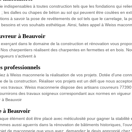
 indispensables à toutes construction tels que les fondations qui relient
) ; les dalles ou chapes de béton au sol qui peuvent être coulées en ex
ions à savoir la pose de revêtements de sol tels que le carrelage, la
 besoins et vos souhaits esthétique. Ainsi, faites appel à Weiss maconn
ouvreur à Beauvoir
exerçant dans le domaine de la construction et rénovation vous propose
e. Nos charpentiers réalisent des charpentes en fermettes et en bois. No
gueurs s'activent à
s professionnels
fiez à Weiss maconnerie la réalisation de vos projets. Dotée d'une con
 de la construction. Réaliser vos projets est un défi que nous accepton
r vos travaux. Weiss maconnerie dispose des artisans couvreurs 77390 
fournirons des travaux soigneux correspondant aux normes en vigueur et
r à Beauvoir
e à Beauvoir
ue élément doit être placé avec méticulosité pour gagner la stabilité et
mes aussi aguerris dans la rénovation de bâtiments historiques, l’ouv
rojet de maçonnerie que vous avez, demandez le devis approprié chez