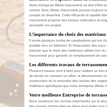
Notre entreprise Weiss maconnerie se doit d’être pr
contrat. Ainsi, Weiss maconnerie pousse toujours ses
compte du dead-line. Cette efficacité et rapidité da
maconnerie propose des travaux méticuleux et soig
accomplir vos projets.
L’importance du choix des matériaux 
Il existe plusieurs sortes de canalisations qui ont c
potable vers un bâtiment. Et l’évacuation des eaux
préciser que le choix des matériaux utilisés lors d
maconnerie pour garantir un remplacement de canal
Les différents travaux de terrasseme
Plusieurs travaux sont à faire pour réaliser un bon 
de terrain en creusant un sillon, le décaissement o
construction de la remontée des racines des végéta
matériaux spécifiques que notre entreprise Weiss ma
Votre meilleure Entreprise de terras
Nous soutenons les normes importantes sur la sécuri
des normes strictes bien en place pour éviter tous a