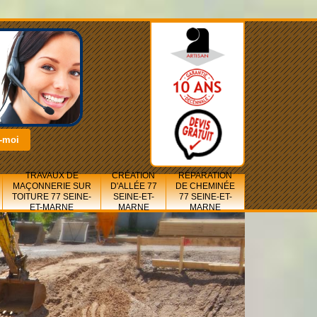
TRAVAUX DE
CRÉATION
RÉPARATION
MAÇONNERIE SUR
D'ALLÉE 77
DE CHEMINÉE
TOITURE 77 SEINE-
SEINE-ET-
77 SEINE-ET-
ET-MARNE
MARNE
MARNE