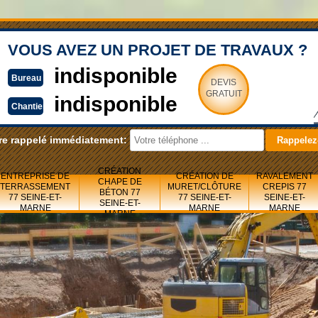
VOUS AVEZ UN PROJET DE TRAVAUX ?
indisponible
Bureau
DEVIS
GRATUIT
indisponible
Chantier
re rappelé immédiatement:
CRÉATION
ENTREPRISE DE
CRÉATION DE
RAVALEMENT
CHAPE DE
TERRASSEMENT
MURET/CLÔTURE
CREPIS 77
BÉTON 77
77 SEINE-ET-
77 SEINE-ET-
SEINE-ET-
SEINE-ET-
MARNE
MARNE
MARNE
MARNE