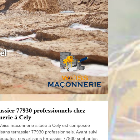
el
assier 77930 professionnels chez
erie à Cely
Weiss maconnerie située à Cely est composée
isans terrassier 77930 professionnels. Ayant suivi
équates, ces artisans terrassier 77930 sont aptes