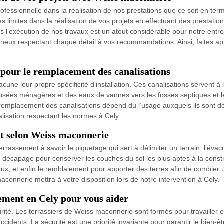
ofessionnelle dans la réalisation de nos prestations que ce soit en term
 limites dans la réalisation de vos projets en effectuant des prestations
ns l’exécution de nos travaux est un atout considérable pour notre entr
neux respectant chaque détail à vos recommandations. Ainsi, faites ap
pour le remplacement des canalisations
hacune leur propre spécificité d’installation. Ces canalisations servent
 usées ménagères et des eaux de vannes vers les fosses septiques et le
u remplacement des canalisations dépend du l’usage auxquels ils sont des
isation respectant les normes à Cely.
nt selon Weiss maconnerie
terrassement à savoir le piquetage qui sert à délimiter un terrain, l’év
u décapage pour conserver les couches du sol les plus aptes à la constr
ux, et enfin le remblaiement pour apporter des terres afin de combler 
connerie mettra à votre disposition lors de notre intervention à Cely.
sement en Cely pour vous aider
té. Les terrassiers de Weiss maconnerie sont formés pour travailler en
ccidents. La sécurité est une priorité invariante pour garantir le bien-ê