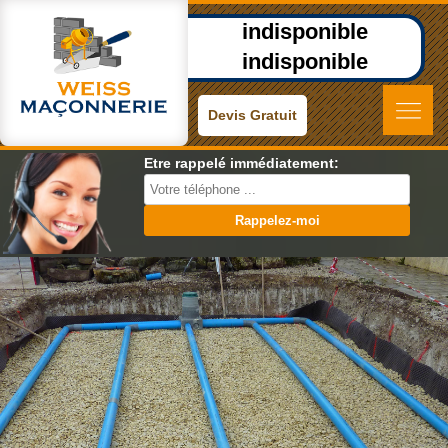
indisponible
indisponible
Devis Gratuit
Etre rappelé immédiatement: