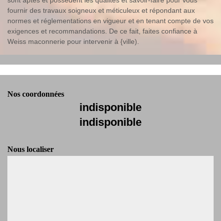
fournir des travaux soigneux et méticuleux et répondant aux
normes et réglementations en vigueur et en tenant compte de vos
exigences et recommandations. De ce fait, faites confiance à
Weiss maconnerie pour intervenir à {ville).
Nos coordonnées
indisponible
indisponible
Nous localiser