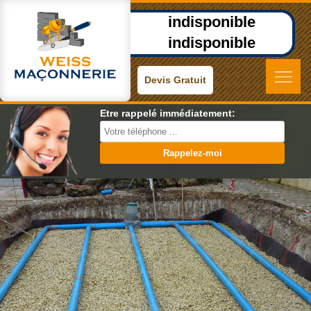
indisponible
indisponible
Devis Gratuit
Etre rappelé immédiatement: