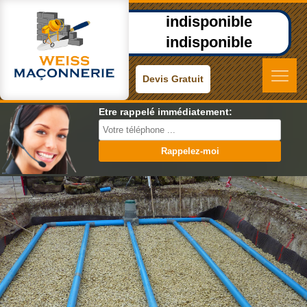
indisponible
indisponible
Devis Gratuit
Etre rappelé immédiatement: