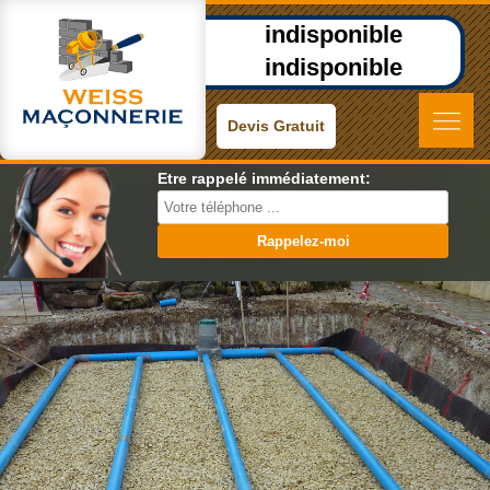
indisponible
indisponible
Devis Gratuit
Etre rappelé immédiatement: