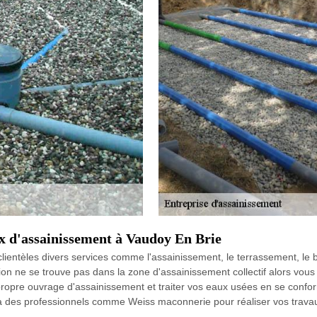
x d'assainissement à Vaudoy En Brie
ientèles divers services comme l'assainissement, le terrassement, le b
tion ne se trouve pas dans la zone d'assainissement collectif alors vous
e propre ouvrage d'assainissement et traiter vos eaux usées en se con
l à des professionnels comme Weiss maconnerie pour réaliser vos trav