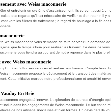
issement avec Weiss maconnerie
ler et entretenir un système d'assainissement. Ils servent aussi à un 
te des regards qu'il est nécessaire de vérifier et d'entretenir. Il y a
i vont vers les filières de traitement ; le regard de bouclage à la fin d
onnerie.
 maconnerie
été Weiss maconnerie vous demande de faire parvenir un demande de d
ns,ainsi que le temps alloué pour réaliser les travaux. Ce devis ne vous
onnerie vous tiendra au courant de notre réponse dans le plus bref d
it avec Weiss maconnerie
En Brie d'offrir ses services et réaliser vos travaux. Compte tenu du c
e, Weiss maconnerie propose le déplacement et le transport des matériaux
ent. Cette initiative marque notre professionnalisme et amabilité enver
à Vaudoy En Brie
s sommes engagés à innover. L'exploration de sources d'énergie optionn
ont inclus dans les engagements de Weiss maconnerie. Le but est de m
levés de nos artisans spécialisés et bien formés. Un devis détaillé vo