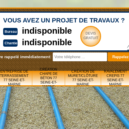
VOUS AVEZ UN PROJET DE TRAVAUX ?
indisponible
Bureau
DEVIS
GRATUIT
indisponible
Chantier
re rappelé immédiatement:
CRÉATION
ENTREPRISE DE
CRÉATION DE
RAVALEMENT
CHAPE DE
TERRASSEMENT
MURET/CLÔTURE
CREPIS 77
BÉTON 77
77 SEINE-ET-
77 SEINE-ET-
SEINE-ET-
SEINE-ET-
MARNE
MARNE
MARNE
MARNE