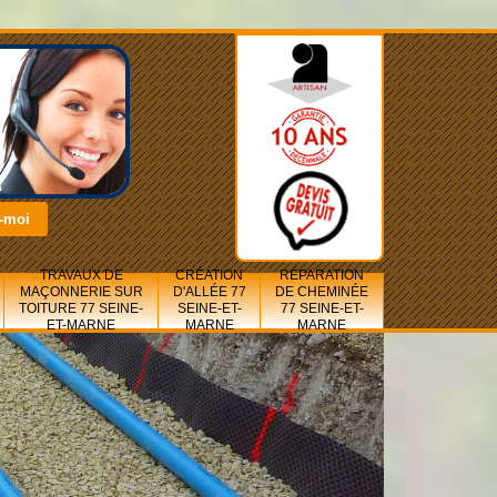
TRAVAUX DE
CRÉATION
RÉPARATION
MAÇONNERIE SUR
D'ALLÉE 77
DE CHEMINÉE
TOITURE 77 SEINE-
SEINE-ET-
77 SEINE-ET-
ET-MARNE
MARNE
MARNE