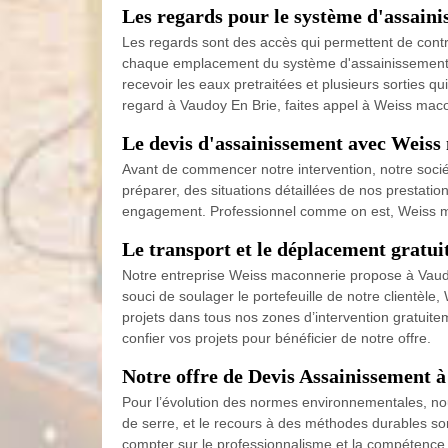
Les regards pour le système d'assain
Les regards sont des accès qui permettent de contrô
chaque emplacement du système d'assainissement exis
recevoir les eaux pretraitées et plusieurs sorties qu
regard à Vaudoy En Brie, faites appel à Weiss mac
Le devis d'assainissement avec Weiss
Avant de commencer notre intervention, notre soci
préparer, des situations détaillées de nos prestatio
engagement. Professionnel comme on est, Weiss mac
Le transport et le déplacement gratu
Notre entreprise Weiss maconnerie propose à Vaudoy 
souci de soulager le portefeuille de notre clientèl
projets dans tous nos zones d’intervention gratuitem
confier vos projets pour bénéficier de notre offre.
Notre offre de Devis Assainissement 
Pour l’évolution des normes environnementales, nou
de serre, et le recours à des méthodes durables s
compter sur le professionnalisme et la compétence é