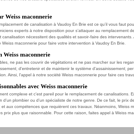
ar Weiss maconnerie
placement de canalisation à Vaudoy En Brie est ce qu’il vous faut pour
niciens experts à notre disposition pour s’attaquer au remplacement de
analisation nécessitent des qualités et savoir-faire des intervenants. A
 Weiss maconnerie pour faire votre intervention à Vaudoy En Brie.
lon Weiss maconnerie
ibles, ne pas les couvrir de végétations et ne pas marcher sur les regard
ssement; d'entretenir et de maintenir le système d'assainissement; perm
tion. Ainsi, l'appel à notre société Weiss maconnerie pour faire ces tra
raisonnables avec Weiss maconnerie
ent complexe et c'est pareil pour le remplacement de canalisations. En
on d’un plombier ou d’un spécialiste de notre genre. De ce fait, le prix 
x et aux compétences que requièrent ces travaux. Néanmoins, Weiss ma
es prix plus que raisonnable. Pour cette raison, faites appel à Weiss m