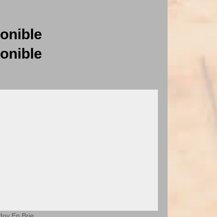
onible
onible
doy En Brie