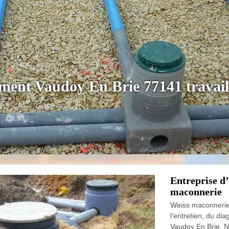
ement Vaudoy En Brie 77141 travail
Entreprise d
maconnerie
Weiss maconnerie
l'entretien, du di
Vaudoy En Brie. N