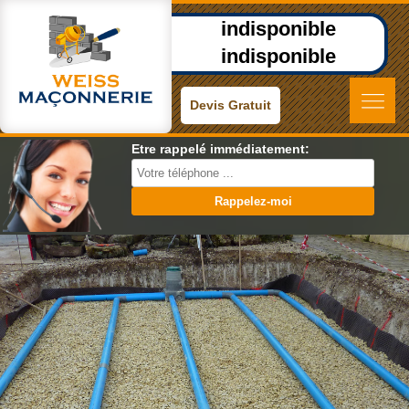
indisponible
indisponible
Devis Gratuit
Etre rappelé immédiatement: