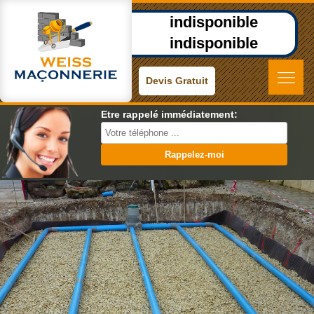
indisponible
indisponible
Devis Gratuit
Etre rappelé immédiatement: