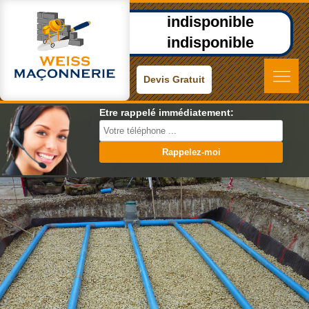
indisponible
indisponible
Devis Gratuit
Etre rappelé immédiatement: