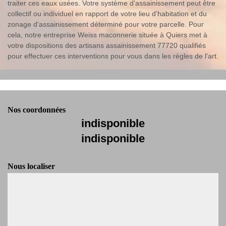
traiter ces eaux usées. Votre système d'assainissement peut être
collectif ou individuel en rapport de votre lieu d'habitation et du
zonage d'assainissement déterminé pour votre parcelle. Pour
cela, notre entreprise Weiss maconnerie située à Quiers met à
votre dispositions des artisans assainissement 77720 qualifiés
pour effectuer ces interventions pour vous dans les règles de l'art.
Nos coordonnées
indisponible
indisponible
Nous localiser