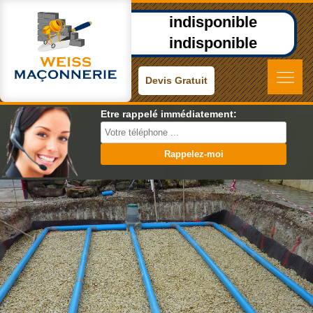
indisponible
indisponible
Devis Gratuit
Etre rappelé immédiatement: