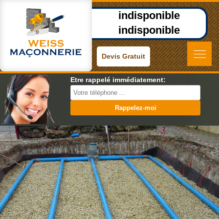
indisponible
indisponible
Devis Gratuit
Etre rappelé immédiatement: