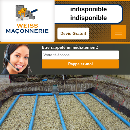
indisponible
indisponible
Devis Gratuit
Etre rappelé immédiatement: