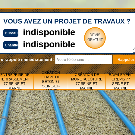
VOUS AVEZ UN PROJET DE TRAVAUX ?
indisponible
Bureau
DEVIS
GRATUIT
indisponible
Chantier
re rappelé immédiatement:
CRÉATION
ENTREPRISE DE
CRÉATION DE
RAVALEMENT
CHAPE DE
TERRASSEMENT
MURET/CLÔTURE
CREPIS 77
BÉTON 77
77 SEINE-ET-
77 SEINE-ET-
SEINE-ET-
SEINE-ET-
MARNE
MARNE
MARNE
MARNE