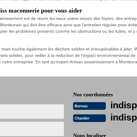
iss maconnerie pour vous aider
inissement est de réunir les eaux usées issues des foyers, des entrepri
ontevrain qui doit être efficace ainsi que l’entretien régulier pour évi
yser les problèmes présents comme les obstructions ou les fuites, et y 
 mais touche également les déchets solides et irrécupérables à jeter.
ts solides, pour veiller à la réduction de l'impact environnemental de cet
 de notre entreprise. En tant qu’expert Artisan assainissement à Montev
Nos coordonnées
indisp
Bureau
indisp
Chantier
Nous localiser