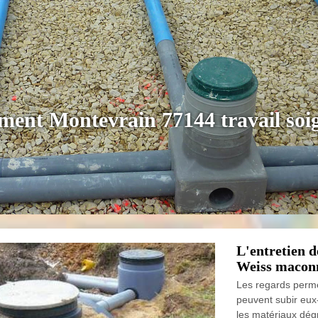
ement Montevrain 77144 travail soi
L'entretien d
Weiss macon
Les regards permet
peuvent subir eu
les matériaux dégr