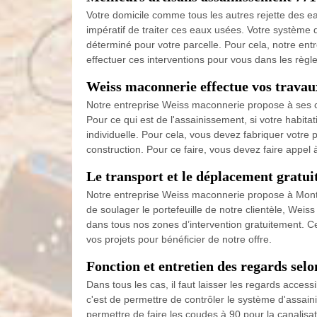
Votre domicile comme tous les autres rejette des ea
impératif de traiter ces eaux usées. Votre système d
déterminé pour votre parcelle. Pour cela, notre en
effectuer ces interventions pour vous dans les règles
Weiss maconnerie effectue vos travau
Notre entreprise Weiss maconnerie propose à ses cl
Pour ce qui est de l'assainissement, si votre habita
individuelle. Pour cela, vous devez fabriquer votr
construction. Pour ce faire, vous devez faire appe
Le transport et le déplacement gratu
Notre entreprise Weiss maconnerie propose à Montevr
de soulager le portefeuille de notre clientèle, Weis
dans tous nos zones d’intervention gratuitement. Cet
vos projets pour bénéficier de notre offre.
Fonction et entretien des regards se
Dans tous les cas, il faut laisser les regards access
c'est de permettre de contrôler le système d'assaini
permettre de faire les coudes à 90 pour la canalisa