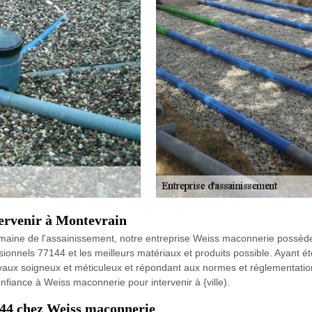
tervenir à Montevrain
maine de l'assainissement, notre entreprise Weiss maconnerie possède 
onnels 77144 et les meilleurs matériaux et produits possible. Ayant ét
travaux soigneux et méticuleux et répondant aux normes et réglementati
nfiance à Weiss maconnerie pour intervenir à {ville).
144 chez Weiss maconnerie