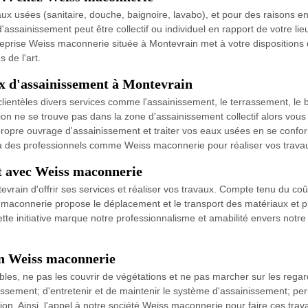
ux usées (sanitaire, douche, baignoire, lavabo), et pour des raisons en
'assainissement peut être collectif ou individuel en rapport de votre li
treprise Weiss maconnerie située à Montevrain met à votre dispositions
 de l'art.
x d'assainissement à Montevrain
ientèles divers services comme l'assainissement, le terrassement, le b
tion ne se trouve pas dans la zone d'assainissement collectif alors vous
e propre ouvrage d'assainissement et traiter vos eaux usées en se con
l à des professionnels comme Weiss maconnerie pour réaliser vos trav
it avec Weiss maconnerie
ain d'offrir ses services et réaliser vos travaux. Compte tenu du coût 
s maconnerie propose le déplacement et le transport des matériaux et pr
te initiative marque notre professionnalisme et amabilité envers notre 
lon Weiss maconnerie
ibles, ne pas les couvrir de végétations et ne pas marcher sur les regard
ssement; d'entretenir et de maintenir le système d'assainissement; perm
tion. Ainsi, l'appel à notre société Weiss maconnerie pour faire ces tra