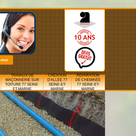
TRAVAUX DE
CRÉATION
RÉPARATION
MAÇONNERIE SUR
D'ALLÉE 77
DE CHEMINÉE
TOITURE 77 SEINE-
SEINE-ET-
77 SEINE-ET-
ET-MARNE
MARNE
MARNE