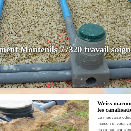
ement Montenils 77320 travail soign
Weiss maconn
les canalisat
La mauvaise odeur
maison et vous vou
du siphon car c'e