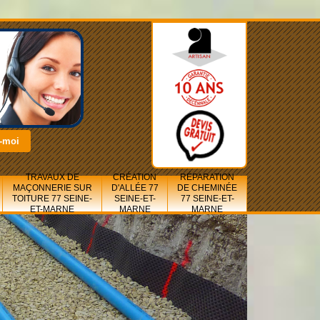
TRAVAUX DE
CRÉATION
RÉPARATION
MAÇONNERIE SUR
D'ALLÉE 77
DE CHEMINÉE
TOITURE 77 SEINE-
SEINE-ET-
77 SEINE-ET-
ET-MARNE
MARNE
MARNE