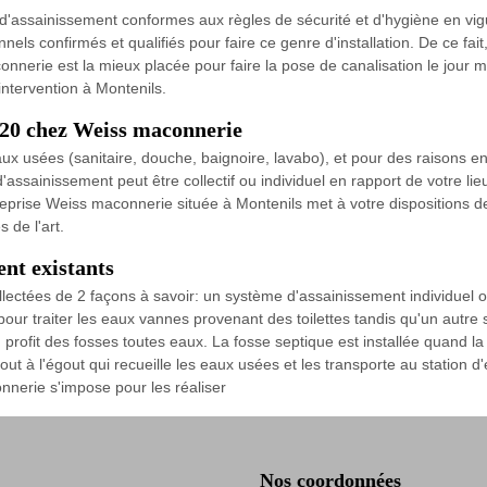
d'assainissement conformes aux règles de sécurité et d'hygiène en vigu
onnels confirmés et qualifiés pour faire ce genre d'installation. De ce f
nnerie est la mieux placée pour faire la pose de canalisation le jour 
intervention à Montenils.
320 chez Weiss maconnerie
ux usées (sanitaire, douche, baignoire, lavabo), et pour des raisons en
'assainissement peut être collectif ou individuel en rapport de votre li
treprise Weiss maconnerie située à Montenils met à votre dispositions d
 de l'art.
ent existants
lectées de 2 façons à savoir: un système d'assainissement individuel o
it pour traiter les eaux vannes provenant des toilettes tandis qu'un aut
au profit des fosses toutes eaux. La fosse septique est installée quan
tout à l'égout qui recueille les eaux usées et les transporte au station d'
onnerie s'impose pour les réaliser
Nos coordonnées