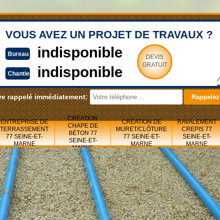
VOUS AVEZ UN PROJET DE TRAVAUX ?
indisponible
Bureau
DEVIS
GRATUIT
indisponible
Chantier
re rappelé immédiatement:
CRÉATION
ENTREPRISE DE
CRÉATION DE
RAVALEMENT
CHAPE DE
TERRASSEMENT
MURET/CLÔTURE
CREPIS 77
BÉTON 77
77 SEINE-ET-
77 SEINE-ET-
SEINE-ET-
SEINE-ET-
MARNE
MARNE
MARNE
MARNE