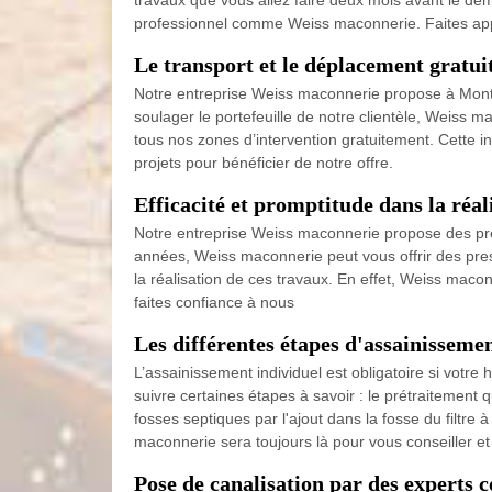
travaux que vous allez faire deux mois avant le déma
professionnel comme Weiss maconnerie. Faites appel
Le transport et le déplacement gratu
Notre entreprise Weiss maconnerie propose à Monteni
soulager le portefeuille de notre clientèle, Weiss 
tous nos zones d’intervention gratuitement. Cette in
projets pour bénéficier de notre offre.
Efficacité et promptitude dans la réa
Notre entreprise Weiss maconnerie propose des prest
années, Weiss maconnerie peut vous offrir des prest
la réalisation de ces travaux. En effet, Weiss maco
faites confiance à nous
Les différentes étapes d'assainisseme
L’assainissement individuel est obligatoire si votre
suivre certaines étapes à savoir : le prétraitement q
fosses septiques par l'ajout dans la fosse du filtre 
maconnerie sera toujours là pour vous conseiller et
Pose de canalisation par des experts