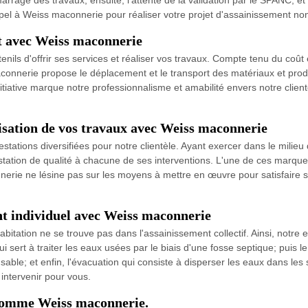
rrage des travaux; ensuite, l'attente de la validation par le SPANC, et e
 à Weiss maconnerie pour réaliser votre projet d'assainissement non c
it avec Weiss maconnerie
ls d'offrir ses services et réaliser vos travaux. Compte tenu du coût e
maconnerie propose le déplacement et le transport des matériaux et produ
itiative marque notre professionnalisme et amabilité envers notre client
lisation de vos travaux avec Weiss maconnerie
ations diversifiées pour notre clientèle. Ayant exercer dans le milieu d
ation de qualité à chacune de ses interventions. L'une de ces marques 
nnerie ne lésine pas sur les moyens à mettre en œuvre pour satisfaire se
nt individuel avec Weiss maconnerie
 habitation ne se trouve pas dans l'assainissement collectif. Ainsi, not
ui sert à traiter les eaux usées par le biais d'une fosse septique; puis l
à sable; et enfin, l'évacuation qui consiste à disperser les eaux dans le
 intervenir pour vous.
 comme Weiss maconnerie.