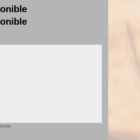
onible
onible
tenils