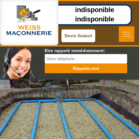
indisponible
indisponible
Devis Gratuit
Etre rappelé immédiatement: