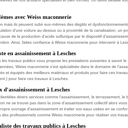
levés de nos artisans spécialisés et bien formés. Un devis détaillé vo
blèmes avec Weiss maconnerie
tion mais ils peuvent subir eux-mêmes des dégâts et dysfonctionnement
lation d'une voiture au-dessus ou à proximité de la canalisation, un p
ause de la production d'acide sulfurique par le dispositif d'assainiss
ntion. Ainsi, faites confiance à Weiss maconnerie pour intervenir à Les
ste en assainissement à Lesches
les travaux publics vous propose les prestations suivantes à savoir le
 années, Weiss maconnerie s'est spécialisée dans le domaine de l'assa
és et équipés des meilleurs matériaux et produits pour faire ces trava
ient.} pour faire ces travaux à Lesches.
x d'assainissement à Lesches
ientèles divers services comme l'assainissement, le terrassement, le b
tion ne se trouve pas dans la zone d'assainissement collectif alors vous
e propre ouvrage d'assainissement et traiter vos eaux usées en se con
l à des professionnels comme Weiss maconnerie pour réaliser vos trav
liste des travaux publics à Lesches