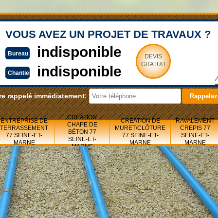
VOUS AVEZ UN PROJET DE TRAVAUX ?
indisponible
Bureau
DEVIS
GRATUIT
indisponible
Chantier
re rappelé immédiatement:
CRÉATION
ENTREPRISE DE
CRÉATION DE
RAVALEMENT
CHAPE DE
TERRASSEMENT
MURET/CLÔTURE
CREPIS 77
BÉTON 77
77 SEINE-ET-
77 SEINE-ET-
SEINE-ET-
SEINE-ET-
MARNE
MARNE
MARNE
MARNE