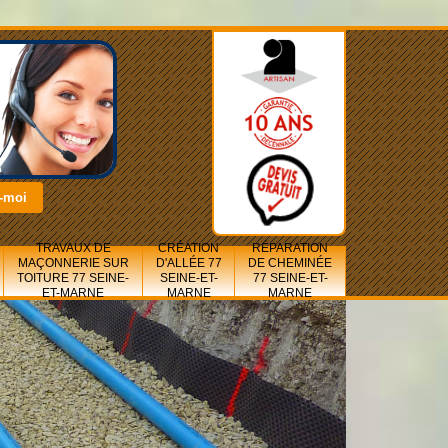
TRAVAUX DE
CRÉATION
RÉPARATION
MAÇONNERIE SUR
D'ALLÉE 77
DE CHEMINÉE
TOITURE 77 SEINE-
SEINE-ET-
77 SEINE-ET-
ET-MARNE
MARNE
MARNE