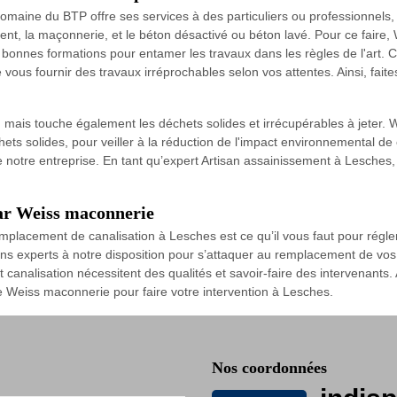
aine du BTP offre ses services à des particuliers ou professionnels, col
ment, la maçonnerie, et le béton désactivé ou béton lavé. Pour ce faire
bonnes formations pour entamer les travaux dans les règles de l'art. C
 vous fournir des travaux irréprochables selon vos attentes. Ainsi, fai
 mais touche également les déchets solides et irrécupérables à jeter.
ts solides, pour veiller à la réduction de l'impact environnemental de cet
 de notre entreprise. En tant qu’expert Artisan assainissement à Lesche
ar Weiss maconnerie
placement de canalisation à Lesches est ce qu’il vous faut pour régler
ns experts à notre disposition pour s’attaquer au remplacement de vos 
analisation nécessitent des qualités et savoir-faire des intervenants. A
 Weiss maconnerie pour faire votre intervention à Lesches.
Nos coordonnées