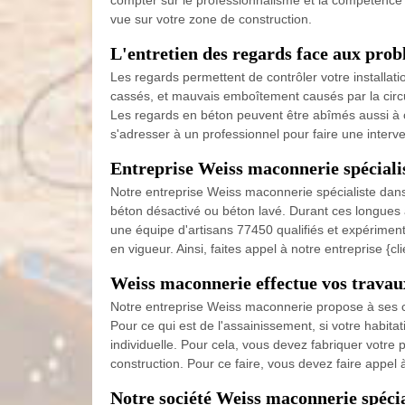
compter sur le professionnalisme et la compétence é
vue sur votre zone de construction.
L'entretien des regards face aux pro
Les regards permettent de contrôler votre installa
cassés, et mauvais emboîtement causés par la circu
Les regards en béton peuvent être abîmés aussi à c
s'adresser à un professionnel pour faire une interve
Entreprise Weiss maconnerie spéciali
Notre entreprise Weiss maconnerie spécialiste dans 
béton désactivé ou béton lavé. Durant ces longues
une équipe d'artisans 77450 qualifiés et expériment
en vigueur. Ainsi, faites appel à notre entreprise {cl
Weiss maconnerie effectue vos travau
Notre entreprise Weiss maconnerie propose à ses cl
Pour ce qui est de l'assainissement, si votre habita
individuelle. Pour cela, vous devez fabriquer votr
construction. Pour ce faire, vous devez faire appe
Notre société Weiss maconnerie spécia