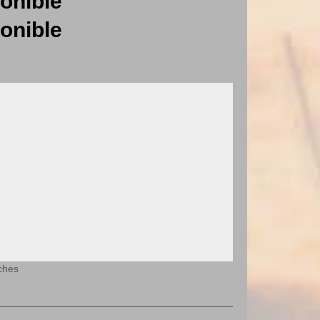
onible
onible
ches