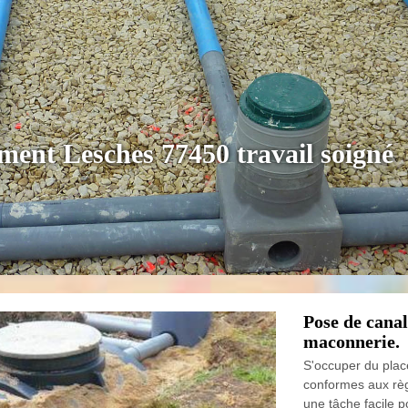
ement Lesches 77450 travail soigné
Pose de cana
maconnerie.
S'occuper du plac
conformes aux règ
une tâche facile po