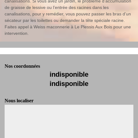
canalisations. Si vous avez un jardin, le problème d’accumulation
de graisse de lessive ou l’entrée des racines dans les
canalisations, pour y remédier, vous pouvez passer les bras d’un
sécateur par les toilettes ou demander la tête spéciale racine.
Faites appel à Weiss maconnerie à Le Plessis Aux Bois pour une
intervention.
Nos coordonnées
indisponible
indisponible
Nous localiser