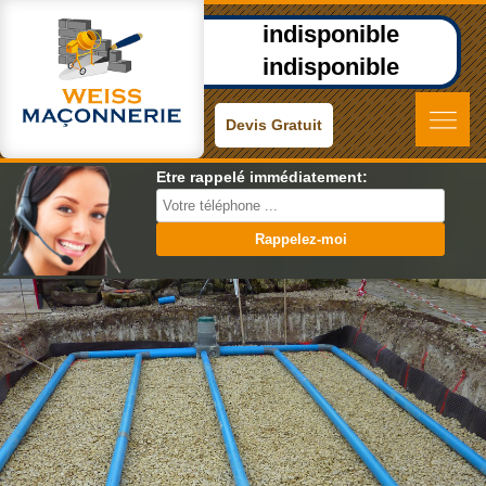
indisponible
indisponible
Devis Gratuit
Etre rappelé immédiatement: