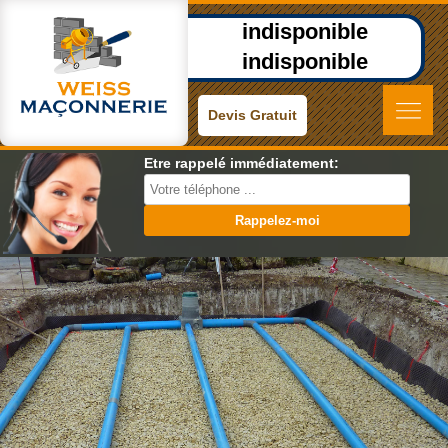
indisponible
indisponible
Devis Gratuit
Etre rappelé immédiatement: