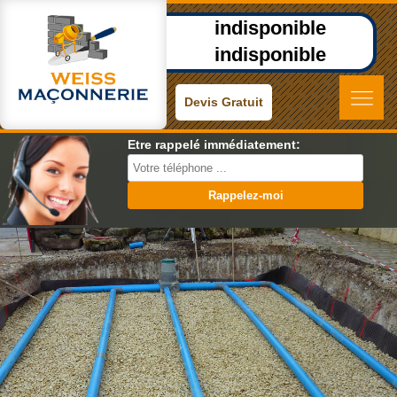
indisponible
indisponible
Devis Gratuit
Etre rappelé immédiatement: