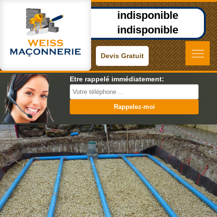
indisponible
indisponible
Devis Gratuit
Etre rappelé immédiatement: