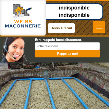
indisponible
indisponible
Devis Gratuit
Etre rappelé immédiatement: