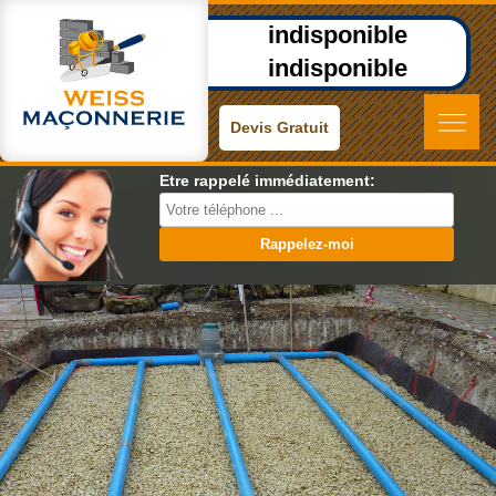
indisponible
indisponible
Devis Gratuit
Etre rappelé immédiatement: