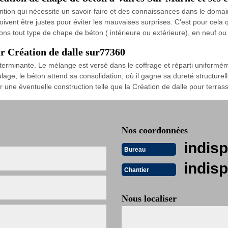
ntion qui nécessite un savoir-faire et des connaissances dans le domain
vent être justes pour éviter les mauvaises surprises. C'est pour cela qu
s tout type de chape de béton ( intérieure ou extérieure), en neuf ou 
r Création de dalle sur77360
erminante. Le mélange est versé dans le coffrage et réparti uniforméme
oulage, le béton attend sa consolidation, où il gagne sa dureté structurel
r une éventuelle construction telle que la Création de dalle pour terra
Nos coordonnées
indisp
Bureau
indisp
Chantier
Nous localiser