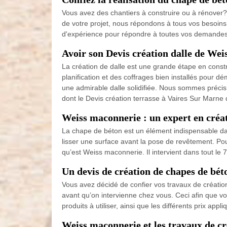
Vous avez des chantiers à construire ou à rénover? 
de votre projet, nous répondons à tous vos besoins
d'expérience pour répondre à toutes vos demandes.
Avoir son Devis création dalle de We
La création de dalle est une grande étape en constr
planification et des coffrages bien installés pour 
une admirable dalle solidifiée. Nous sommes précis
dont le Devis création terrasse à Vaires Sur Marne 
Weiss maconnerie : un expert en créat
La chape de béton est un élément indispensable dans 
lisser une surface avant la pose de revêtement. Pou
qu’est Weiss maconnerie. Il intervient dans tout le
Un devis de création de chapes de bé
Vous avez décidé de confier vos travaux de créati
avant qu’on intervienne chez vous. Ceci afin que vo
produits à utiliser, ainsi que les différents prix 
Weiss maconnerie et les travaux de cr