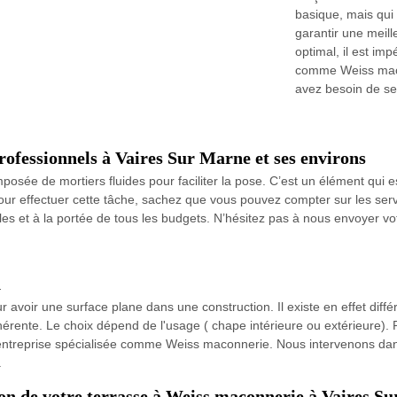
basique, mais qui
garantir une meille
optimal, il est im
comme Weiss macon
avez besoin de se
rofessionnels à Vaires Sur Marne et ses environs
osée de mortiers fluides pour faciliter la pose. C’est un élément qui e
r. Pour effectuer cette tâche, sachez que vous pouvez compter sur les se
bles et à la portée de tous les budgets. N’hésitez pas à nous envoyer 
n
r avoir une surface plane dans une construction. Il existe en effet diff
dhérente. Le choix dépend de l'usage ( chape intérieure ou extérieure).
d'une entreprise spécialisée comme Weiss maconnerie. Nous intervenons d
.
ton de votre terrasse à Weiss maconnerie à Vaires S