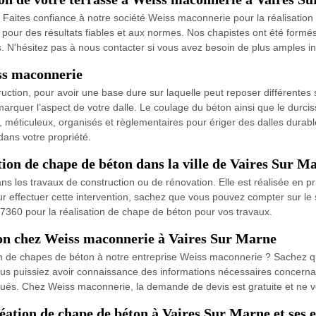
Faites confiance à notre société Weiss maconnerie pour la réalisation 
 pour des résultats fiables et aux normes. Nos chapistes ont été form
 N'hésitez pas à nous contacter si vous avez besoin de plus amples in
iss maconnerie
uction, pour avoir une base dure sur laquelle peut reposer différentes 
démarquer l’aspect de votre dalle. Le coulage du béton ainsi que le dur
, méticuleux, organisés et règlementaires pour ériger des dalles durab
dans votre propriété.
ion de chape de béton dans la ville de Vaires Sur Ma
les travaux de construction ou de rénovation. Elle est réalisée en prin
r effectuer cette intervention, sachez que vous pouvez compter sur le 
 77360 pour la réalisation de chape de béton pour vos travaux.
ton chez Weiss maconnerie à Vaires Sur Marne
on de chapes de béton à notre entreprise Weiss maconnerie ? Sachez qu
us puissiez avoir connaissance des informations nécessaires concernant l
appliqués. Chez Weiss maconnerie, la demande de devis est gratuite et 
éation de chape de béton à Vaires Sur Marne et ses 