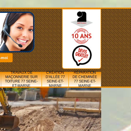
TRAVAUX DE
CRÉATION
RÉPARATION
MAÇONNERIE SUR
D'ALLÉE 77
DE CHEMINÉE
TOITURE 77 SEINE-
SEINE-ET-
77 SEINE-ET-
ET-MARNE
MARNE
MARNE