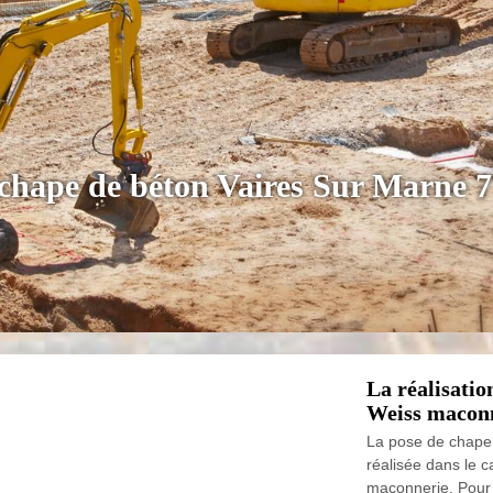
 chape de béton Vaires Sur Marne 
La réalisatio
Weiss maconn
La pose de chape 
réalisée dans le 
maçonnerie. Pour l