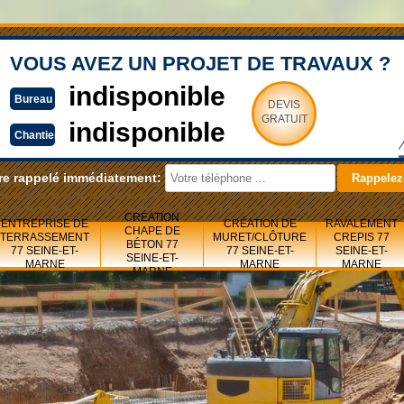
VOUS AVEZ UN PROJET DE TRAVAUX ?
indisponible
Bureau
DEVIS
GRATUIT
indisponible
Chantier
re rappelé immédiatement:
CRÉATION
ENTREPRISE DE
CRÉATION DE
RAVALEMENT
CHAPE DE
TERRASSEMENT
MURET/CLÔTURE
CREPIS 77
BÉTON 77
77 SEINE-ET-
77 SEINE-ET-
SEINE-ET-
SEINE-ET-
MARNE
MARNE
MARNE
MARNE