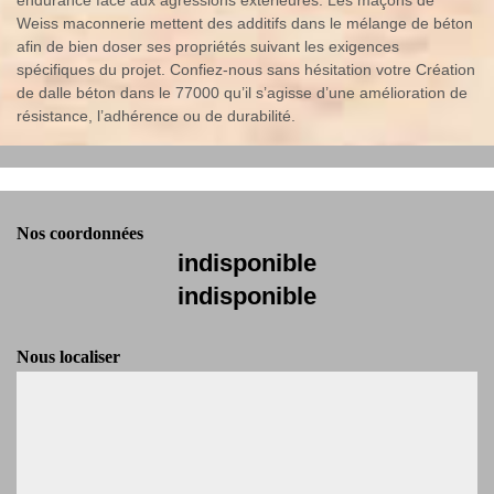
endurance face aux agressions extérieures. Les maçons de
Weiss maconnerie mettent des additifs dans le mélange de béton
afin de bien doser ses propriétés suivant les exigences
spécifiques du projet. Confiez-nous sans hésitation votre Création
de dalle béton dans le 77000 qu’il s’agisse d’une amélioration de
résistance, l’adhérence ou de durabilité.
Nos coordonnées
indisponible
indisponible
Nous localiser