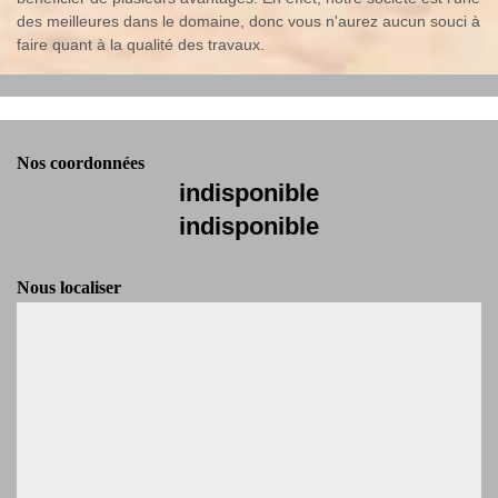
des meilleures dans le domaine, donc vous n'aurez aucun souci à
faire quant à la qualité des travaux.
Nos coordonnées
indisponible
indisponible
Nous localiser