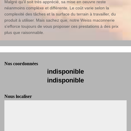
Malgré qu'il soit très apprécié, sa mise en oeuvre reste
néanmoins complèxe et différente. Le coût varie selon la
complexité des tâches et la surface du terrain à travailler, du
produit à utiliser. Mais sachez que, notre Weiss maconnerie
s'efforce toujours de vous proposer ces prestations à des prix
plus que raisonnable.
Nos coordonnées
indisponible
indisponible
Nous localiser