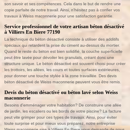
son savoir et ses compétences. Cela dans le but de rendre une
copie parfaite de notre travail. Ainsi, n'hésitez pas à confier vos
travaux à Weiss maconnerie pour une satisfaction garantie.
Service professionnel de votre artisan béton désactivé
à Villiers En Biere 77190
La technique du béton désactivé consiste à utiliser des additifs
spéciaux qui retardent la prise du ciment au-dessus du mortier.
Quand le reste du béton est bien solidifié, la couche superficielle
peut être lavée pour dévoiler les granulats, créant donc une
structure unique. Le béton désactivé est souvent choisi pour créer
les trottoirs, les allées, les cours et toutes surfaces extérieures,
pour donner une touche stylée à la zone travaillée. Des devis
béton désactivé de Weiss maconnerie peuvent vous être remis.
Devis du béton désactivé ou béton lavé selon Weiss
maconnerie
Besoins d'emménager votre habitation? De construire une allée
de jardin, les escaliers ou les bords de votre piscine? La facture
peut vite grimper pour ces types de travaux. Ainsi, pour éviter
toute surprise et pour mieux vous préparez, notre entreprise
Weiss maconnerie sise à Villiers En Biere vous demande de nous