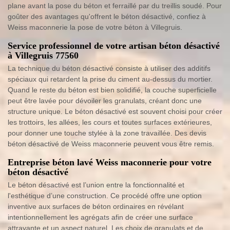
plane avant la pose du béton et ferraillé par du treillis soudé. Pour
goûter des avantages qu'offrent le béton désactivé, confiez à
Weiss maconnerie la pose de votre béton à Villegruis.
Service professionnel de votre artisan béton désactivé
à Villegruis 77560
La technique du béton désactivé consiste à utiliser des additifs
spéciaux qui retardent la prise du ciment au-dessus du mortier.
Quand le reste du béton est bien solidifié, la couche superficielle
peut être lavée pour dévoiler les granulats, créant donc une
structure unique. Le béton désactivé est souvent choisi pour créer
les trottoirs, les allées, les cours et toutes surfaces extérieures,
pour donner une touche stylée à la zone travaillée. Des devis
béton désactivé de Weiss maconnerie peuvent vous être remis.
Entreprise béton lavé Weiss maconnerie pour votre
béton désactivé
Le béton désactivé est l’union entre la fonctionnalité et
l'esthétique d’une construction. Ce procédé offre une option
inventive aux surfaces de béton ordinaires en révélant
intentionnellement les agrégats afin de créer une surface
attrayante et un aspect naturel. Les choix de granulats et de