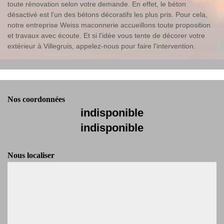
toute rénovation selon votre demande. En effet, le béton
désactivé est l'un des bétons décoratifs les plus pris. Pour cela,
notre entreprise Weiss maconnerie accueillons toute proposition
et travaux avec écoute. Et si l'idée vous tente de décorer votre
extérieur à Villegruis, appelez-nous pour faire l'intervention.
Nos coordonnées
indisponible
indisponible
Nous localiser