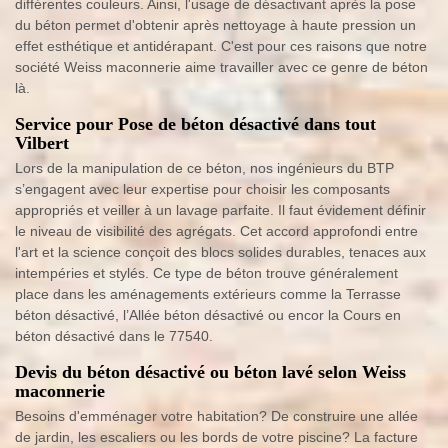
différentes couleurs. Ainsi, l'usage de désactivant après la pose
du béton permet d'obtenir après nettoyage à haute pression un
effet esthétique et antidérapant. C'est pour ces raisons que notre
société Weiss maconnerie aime travailler avec ce genre de béton
là.
Service pour Pose de béton désactivé dans tout
Vilbert
Lors de la manipulation de ce béton, nos ingénieurs du BTP
s’engagent avec leur expertise pour choisir les composants
appropriés et veiller à un lavage parfaite. Il faut évidement définir
le niveau de visibilité des agrégats. Cet accord approfondi entre
l'art et la science conçoit des blocs solides durables, tenaces aux
intempéries et stylés. Ce type de béton trouve généralement
place dans les aménagements extérieurs comme la Terrasse
béton désactivé, l’Allée béton désactivé ou encor la Cours en
béton désactivé dans le 77540.
Devis du béton désactivé ou béton lavé selon Weiss
maconnerie
Besoins d'emménager votre habitation? De construire une allée
de jardin, les escaliers ou les bords de votre piscine? La facture