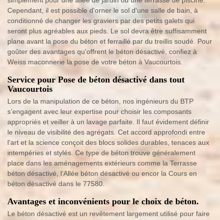
simplement pour une allée de jardin ou une terrasse de piscine.
Cependant, il est possible d'orner le sol d'une salle de bain, à
conditionné de changer les graviers par des petits galets qui
seront plus agréables aux pieds. Le sol devra être suffisamment
plane avant la pose du béton et ferraillé par du treillis soudé. Pour
goûter des avantages qu'offrent le béton désactivé, confiez à
Weiss maconnerie la pose de votre béton à Vaucourtois.
Service pour Pose de béton désactivé dans tout
Vaucourtois
Lors de la manipulation de ce béton, nos ingénieurs du BTP
s’engagent avec leur expertise pour choisir les composants
appropriés et veiller à un lavage parfaite. Il faut évidement définir
le niveau de visibilité des agrégats. Cet accord approfondi entre
l'art et la science conçoit des blocs solides durables, tenaces aux
intempéries et stylés. Ce type de béton trouve généralement
place dans les aménagements extérieurs comme la Terrasse
béton désactivé, l’Allée béton désactivé ou encor la Cours en
béton désactivé dans le 77580.
Avantages et inconvénients pour le choix de béton.
Le béton désactivé est un revêtement largement utilisé pour faire