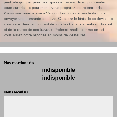
peut vite grimper pour ces types de travaux. Ainsi, pour éviter
toute surprise et pour mieux vous préparez, notre entreprise
Weiss maconnerie sise à Vaucourtois vous demande de nous
envoyer une demande de devis. C'est par le biais de ce devis que
vous serez tenu au courant de tous les travaux à réaliser, du coût
et de la durée de ces travaux. Professionnelle comme on est,
vous aurez notre réponse en moins de 24 heures.
Nos coordonnées
indisponible
indisponible
Nous localiser