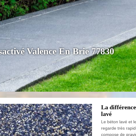
sactivé Valence En Brie 77830
La différence
lavé
Le béton lavé et 
regarde très rapi
compose de gravie