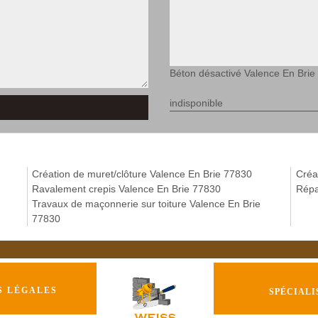
Béton désactivé Valence En Brie
indisponible
Création de muret/clôture Valence En Brie 77830
Créa
Ravalement crepis Valence En Brie 77830
Répa
Travaux de maçonnerie sur toiture Valence En Brie
77830
S LÉGALES
SPÉCIALI