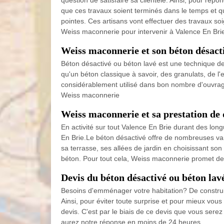
question de satisfaire sa clientèle. Ainsi, pour r
que ces travaux soient terminés dans le temps et qu
pointes. Ces artisans vont effectuer des travaux soig
Weiss maconnerie pour intervenir à Valence En Bri
Weiss maconnerie et son béton désact
Béton désactivé ou béton lavé est une technique de 
qu'un béton classique à savoir, des granulats, de l'e
considérablement utilisé dans bon nombre d'ouvrages e
Weiss maconnerie
Weiss maconnerie et sa prestation de 
En activité sur tout Valence En Brie durant des lo
En Brie.Le béton désactivé offre de nombreuses varié
sa terrasse, ses allées de jardin en choisissant son
béton. Pour tout cela, Weiss maconnerie promet de 
Devis du béton désactivé ou béton la
Besoins d'emménager votre habitation? De construire
Ainsi, pour éviter toute surprise et pour mieux v
devis. C'est par le biais de ce devis que vous sere
aurez notre réponse en moins de 24 heures.