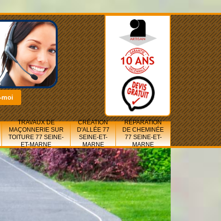
TRAVAUX DE
CRÉATION
RÉPARATION
MAÇONNERIE SUR
D'ALLÉE 77
DE CHEMINÉE
TOITURE 77 SEINE-
SEINE-ET-
77 SEINE-ET-
ET-MARNE
MARNE
MARNE