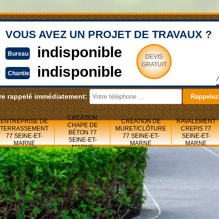
VOUS AVEZ UN PROJET DE TRAVAUX ?
indisponible
Bureau
DEVIS
GRATUIT
indisponible
Chantier
re rappelé immédiatement:
CRÉATION
ENTREPRISE DE
CRÉATION DE
RAVALEMENT
CHAPE DE
TERRASSEMENT
MURET/CLÔTURE
CREPIS 77
BÉTON 77
77 SEINE-ET-
77 SEINE-ET-
SEINE-ET-
SEINE-ET-
MARNE
MARNE
MARNE
MARNE