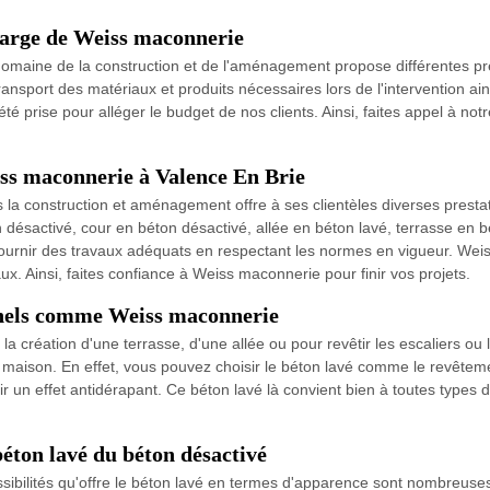
charge de Weiss maconnerie
maine de la construction et de l'aménagement propose différentes pres
ransport des matériaux et produits nécessaires lors de l'intervention ai
à été prise pour alléger le budget de nos clients. Ainsi, faites appel à 
iss maconnerie à Valence En Brie
 la construction et aménagement offre à ses clientèles diverses prest
n désactivé, cour en béton désactivé, allée en béton lavé, terrasse en 
ournir des travaux adéquats en respectant les normes en vigueur. Weis
ux. Ainsi, faites confiance à Weiss maconnerie pour finir vos projets.
onnels comme Weiss maconnerie
a création d'une terrasse, d'une allée ou pour revêtir les escaliers ou
maison. En effet, vous pouvez choisir le béton lavé comme le revêtemen
nir un effet antidérapant. Ce béton lavé là convient bien à toutes types
béton lavé du béton désactivé
sibilités qu'offre le béton lavé en termes d'apparence sont nombreuse