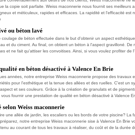
épondre convenablement aux désirs de nos clients, Weiss maconnerie ne 
e la copie soit parfaite. Weiss maconnerie nous fournit ses meilleurs 
neux et méticuleux, rapides et efficaces. La rapidité et l'efficacité est
e
ivé ou béton lavé
coulage de béton effectuée dans le but d'obtenir un aspect esthétique 
au et du ciment. Au final, on obtient un béton à l'aspect gravilloné. De 
t ne fait qu'attiser les convoitises. Ainsi, si vous voulez profiter de l
qualité en béton désactivé à Valence En Brie
ngues années, notre entreprise Weiss maconnerie propose des travaux e
tés pour l'esthétique et la tenue des allées et des ruelles. C'est un s
 aspect et ses couleurs. Grâce à la création de granulats et de pigment
vous fournir une prestation de qualité en béton désactivé à Valence En
vé selon Weiss maconnerie
 une allée de jardin, les escaliers ou les bords de votre piscine? La f
ous préparez, notre entreprise Weiss maconnerie sise à Valence En Br
z tenu au courant de tous les travaux à réaliser, du coût et de la durée