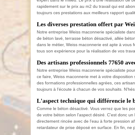
expert dans le milieu. Le prix d'une réalisation de
rapidement sur le prix au m2 du travail qui est abo
toujours ces prestations aux meilleurs rapport qualit
Les diverses prestation offert par W
Notre entreprise Weiss maconnerie spécialiste dans
de béton lavé, terrasse béton désactivé, allée béto
dans le métier, Weiss maconnerie est apte à vous f
tous son expérience pour la réalisation de vos trava
Des artisans professionnels 77650 av
Notre entreprise Weiss maconnerie spécialiste pour
ce faire, Weiss maconnerie met à votre disposition 
des formations professionnelles agrées, ces artisans
toujours à l'écoute à chacun de vos souhaits. N'hés
L'aspect technique qui différencie le 
Comme le béton désactivé. Vous verrez que les pos
de votre béton selon l'aspect désiré. C'est donc un
directement rincée avec de l'eau à forte pression af
retardateur de prise déposé en surface. En fin, ne 