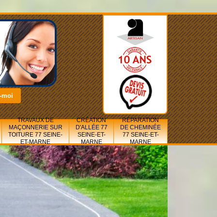
TRAVAUX DE
CRÉATION
RÉPARATION
MAÇONNERIE SUR
D'ALLÉE 77
DE CHEMINÉE
TOITURE 77 SEINE-
SEINE-ET-
77 SEINE-ET-
ET-MARNE
MARNE
MARNE