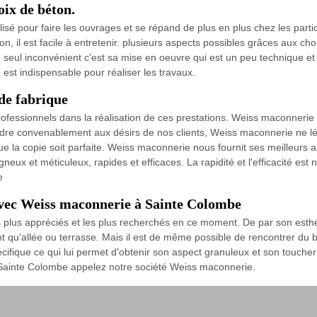
oix de béton.
isé pour faire les ouvrages et se répand de plus en plus chez les parti
, il est facile à entretenir. plusieurs aspects possibles grâces aux cho
e seul inconvénient c'est sa mise en oeuvre qui est un peu technique et 
st indispensable pour réaliser les travaux.
de fabrique
ofessionnels dans la réalisation de ces prestations. Weiss maconnerie m
épondre convenablement aux désirs de nos clients, Weiss maconnerie ne 
e la copie soit parfaite. Weiss maconnerie nous fournit ses meilleurs 
neux et méticuleux, rapides et efficaces. La rapidité et l'efficacité est
e
 avec Weiss maconnerie à Sainte Colombe
s plus appréciés et les plus recherchés en ce moment. De par son esthét
nt qu'allée ou terrasse. Mais il est de même possible de rencontrer du 
cifique ce qui lui permet d'obtenir son aspect granuleux et son toucher r
n à Sainte Colombe appelez notre société Weiss maconnerie.