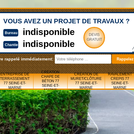
VOUS AVEZ UN PROJET DE TRAVAUX ?
indisponible
Bureau
DEVIS
GRATUIT
indisponible
Chantier
re rappelé immédiatement:
CRÉATION
ENTREPRISE DE
CRÉATION DE
RAVALEMENT
CHAPE DE
TERRASSEMENT
MURET/CLÔTURE
CREPIS 77
BÉTON 77
77 SEINE-ET-
77 SEINE-ET-
SEINE-ET-
SEINE-ET-
MARNE
MARNE
MARNE
MARNE