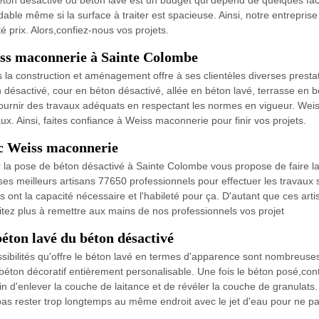
 béton désactivé ou béton lavé est un budget qui dépend de quelques fac
rdable même si la surface à traiter est spacieuse. Ainsi, notre entrep
é prix. Alors,confiez-nous vos projets.
eiss maconnerie à Sainte Colombe
 la construction et aménagement offre à ses clientèles diverses prest
n désactivé, cour en béton désactivé, allée en béton lavé, terrasse en 
ournir des travaux adéquats en respectant les normes en vigueur. Weis
ux. Ainsi, faites confiance à Weiss maconnerie pour finir vos projets.
ec Weiss maconnerie
 la pose de béton désactivé à Sainte Colombe vous propose de faire l
ses meilleurs artisans 77650 professionnels pour effectuer les travaux
 ont la capacité nécessaire et l'habileté pour ça. D'autant que ces artis
itez plus à remettre aux mains de nos professionnels vos projet
béton lavé du béton désactivé
sibilités qu'offre le béton lavé en termes d'apparence sont nombreuse
 béton décoratif entièrement personalisable. Une fois le béton posé,con
in d'enlever la couche de laitance et de révéler la couche de granulats.
pas rester trop longtemps au même endroit avec le jet d'eau pour ne pa