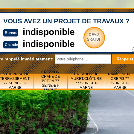
VOUS AVEZ UN PROJET DE TRAVAUX ?
indisponible
Bureau
DEVIS
GRATUIT
indisponible
Chantier
re rappelé immédiatement:
CRÉATION
ENTREPRISE DE
CRÉATION DE
RAVALEMENT
CHAPE DE
TERRASSEMENT
MURET/CLÔTURE
CREPIS 77
BÉTON 77
77 SEINE-ET-
77 SEINE-ET-
SEINE-ET-
SEINE-ET-
MARNE
MARNE
MARNE
MARNE