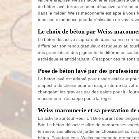
Notre entreprise Weiss maconnerie spécialiste dans
de béton lavé, terrasse béton désactivé, allée béto
dans le métier, Weiss maconnerie est apte à vous f
tous son expérience pour la réalisation de vos trava
Le choix de béton par Weiss maconne
Le béton désactivé s'apparente dans sa mise en oeuvr
diffère par son rendu granuleux et rugueux au touche
des granulats et des pigments de différentes couleu
esthétique et antidérapant. C'est pour ces raisons 
Pose de béton lavé par des professi
Le béton lavé est adapté pour usage extérieur pour l
empêche de choisir pour un usage interne de votre 
changeant les graviers par des galets pour lui four
maconnerie n'échappe pas à la règle.
Weiss maconnerie et sa prestation de 
En activité sur tout Reuil En Brie durant des long
Brie.Le béton désactivé offre de nombreuses variétés
terrasse, ses allées de jardin en choisissant son as
béton. Pour tout cela, Weiss maconnerie promet de v