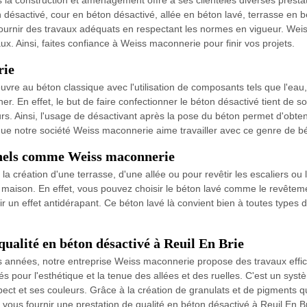
 la construction et aménagement offre à ses clientèles diverses prest
n désactivé, cour en béton désactivé, allée en béton lavé, terrasse en 
ournir des travaux adéquats en respectant les normes en vigueur. Weis
ux. Ainsi, faites confiance à Weiss maconnerie pour finir vos projets.
rie
e au béton classique avec l'utilisation de composants tels que l'eau, l
r. En effet, le but de faire confectionner le béton désactivé tient de 
rs. Ainsi, l'usage de désactivant après la pose du béton permet d'obten
que notre société Weiss maconnerie aime travailler avec ce genre de bé
onnels comme Weiss maconnerie
a création d'une terrasse, d'une allée ou pour revêtir les escaliers ou
maison. En effet, vous pouvez choisir le béton lavé comme le revêtemen
nir un effet antidérapant. Ce béton lavé là convient bien à toutes types
qualité en béton désactivé à Reuil En Brie
ues années, notre entreprise Weiss maconnerie propose des travaux effi
 pour l'esthétique et la tenue des allées et des ruelles. C'est un syst
pect et ses couleurs. Grâce à la création de granulats et de pigments q
ous fournir une prestation de qualité en béton désactivé à Reuil En Br