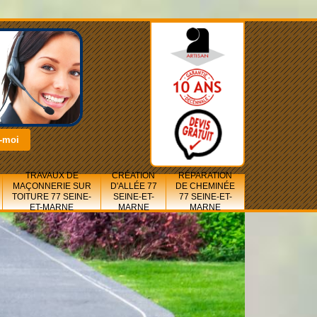
TRAVAUX DE
CRÉATION
RÉPARATION
MAÇONNERIE SUR
D'ALLÉE 77
DE CHEMINÉE
TOITURE 77 SEINE-
SEINE-ET-
77 SEINE-ET-
ET-MARNE
MARNE
MARNE