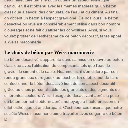
béton effectuée dans le but d'obtenir un aspect esthétique
particulier. Il est obtenu avec les mêmes matières qu'un béton
classique à savoir, des granulats, de l'eau et du ciment. Au final,
on obtient un béton à l'aspect gravilloné. De nos jours, le béton
désactivé ou lavé est considérablement utilisé dans bon nombre
d'ouvrages et ne fait qu'attiser les convoitises. Ainsi, si vous
voulez profiter de l'esthétisme de ce béton décoratif, faites appel
à Weiss maconnerie
Le choix de béton par Weiss maconnerie
Le béton désactivé s'apparente dans sa mise en oeuvre au béton
classique avec l'utilisation de composants tels que l'eau, le
gravier, le ciment et le sable. Néanmoins, il s'en diffère par son
rendu granuleux et rugueux au toucher. En effet, le but de faire
confectionner le béton désactivé tient de son aspect décoratif
grâce au choix personalisable des granulats et des pigments de
différentes couleurs. Ainsi, l'usage de désactivant après la pose
du béton permet d'obtenir après nettoyage à haute pression un
effet esthétique et antidérapant. C'est pour ces raisons que notre
société Weiss maconnerie aime travailler avec ce genre de béton
là.