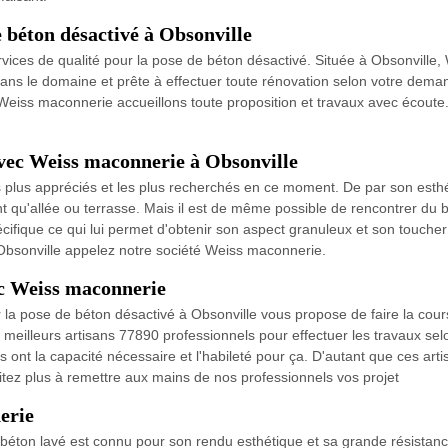
 béton désactivé à Obsonville
ices de qualité pour la pose de béton désactivé. Située à Obsonville,
s le domaine et prête à effectuer toute rénovation selon votre demande
e Weiss maconnerie accueillons toute proposition et travaux avec écoute. 
avec Weiss maconnerie à Obsonville
s plus appréciés et les plus recherchés en ce moment. De par son esthét
nt qu'allée ou terrasse. Mais il est de même possible de rencontrer du 
cifique ce qui lui permet d'obtenir son aspect granuleux et son toucher r
 à Obsonville appelez notre société Weiss maconnerie.
ec Weiss maconnerie
 la pose de béton désactivé à Obsonville vous propose de faire la cou
 meilleurs artisans 77890 professionnels pour effectuer les travaux se
 ont la capacité nécessaire et l'habileté pour ça. D'autant que ces artis
itez plus à remettre aux mains de nos professionnels vos projet
erie
béton lavé est connu pour son rendu esthétique et sa grande résistance. 