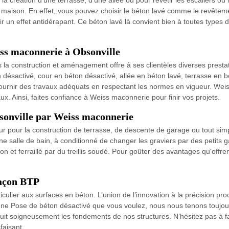
a création d'une terrasse, d'une allée ou pour revêtir les escaliers ou
maison. En effet, vous pouvez choisir le béton lavé comme le revêtemen
nir un effet antidérapant. Ce béton lavé là convient bien à toutes types
iss maconnerie à Obsonville
 la construction et aménagement offre à ses clientèles diverses prest
n désactivé, cour en béton désactivé, allée en béton lavé, terrasse en 
ournir des travaux adéquats en respectant les normes en vigueur. Weis
ux. Ainsi, faites confiance à Weiss maconnerie pour finir vos projets.
bsonville par Weiss maconnerie
eur pour la construction de terrasse, de descente de garage ou tout sim
'une salle de bain, à conditionné de changer les graviers par des petits 
n et ferraillé par du treillis soudé. Pour goûter des avantages qu'offr
maçon BTP
ulier aux surfaces en béton. L’union de l’innovation à la précision proc
une Pose de béton désactivé que vous voulez, nous nous tenons toujour
uit soigneusement les fondements de nos structures. N’hésitez pas à fa
faisant.