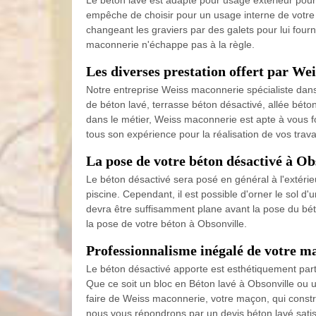
Le béton lavé est adapté pour usage extérieur pour l
empêche de choisir pour un usage interne de votre 
changeant les graviers par des galets pour lui four
maconnerie n'échappe pas à la règle.
Les diverses prestation offert par We
Notre entreprise Weiss maconnerie spécialiste dans
de béton lavé, terrasse béton désactivé, allée béto
dans le métier, Weiss maconnerie est apte à vous f
tous son expérience pour la réalisation de vos trava
La pose de votre béton désactivé à O
Le béton désactivé sera posé en général à l'extéri
piscine. Cependant, il est possible d'orner le sol d
devra être suffisamment plane avant la pose du béto
la pose de votre béton à Obsonville.
Professionnalisme inégalé de votre 
Le béton désactivé apporte est esthétiquement partic
Que ce soit un bloc en Béton lavé à Obsonville ou 
faire de Weiss maconnerie, votre maçon, qui constr
nous vous répondrons par un devis béton lavé satis