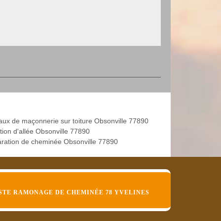
aux de maçonnerie sur toiture Obsonville 77890
tion d'allée Obsonville 77890
ration de cheminée Obsonville 77890
STE RAMONAGE DE CHEMINÉE 78 YVELINES