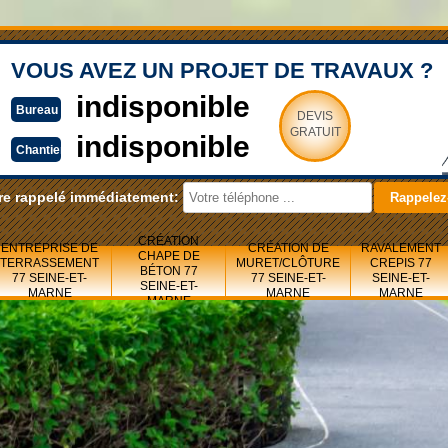
VOUS AVEZ UN PROJET DE TRAVAUX ?
indisponible
Bureau
DEVIS
GRATUIT
indisponible
Chantier
re rappelé immédiatement:
CRÉATION
ENTREPRISE DE
CRÉATION DE
RAVALEMENT
CHAPE DE
TERRASSEMENT
MURET/CLÔTURE
CREPIS 77
BÉTON 77
77 SEINE-ET-
77 SEINE-ET-
SEINE-ET-
SEINE-ET-
MARNE
MARNE
MARNE
MARNE