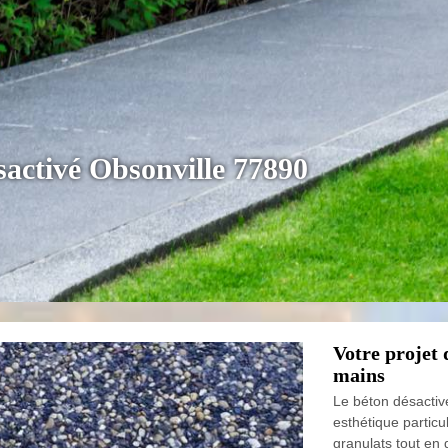
sactivé Obsonville 77890
Votre projet 
mains
Le béton désactiv
esthétique particu
granulats tout en g