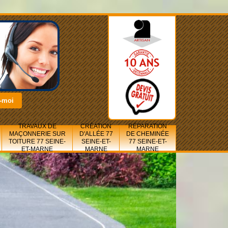
TRAVAUX DE
CRÉATION
RÉPARATION
MAÇONNERIE SUR
D'ALLÉE 77
DE CHEMINÉE
TOITURE 77 SEINE-
SEINE-ET-
77 SEINE-ET-
ET-MARNE
MARNE
MARNE