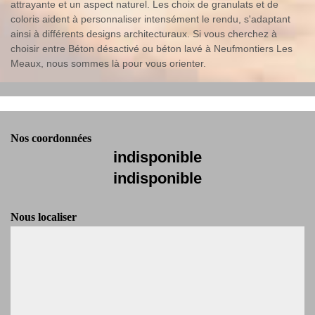
attrayante et un aspect naturel. Les choix de granulats et de
coloris aident à personnaliser intensément le rendu, s'adaptant
ainsi à différents designs architecturaux. Si vous cherchez à
choisir entre Béton désactivé ou béton lavé à Neufmontiers Les
Meaux, nous sommes là pour vous orienter.
Nos coordonnées
indisponible
indisponible
Nous localiser