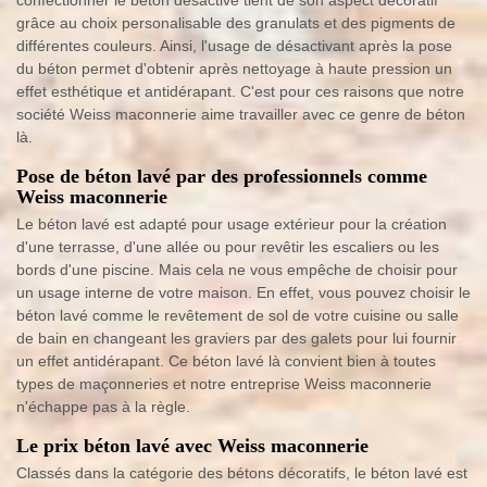
confectionner le béton désactivé tient de son aspect décoratif
grâce au choix personalisable des granulats et des pigments de
différentes couleurs. Ainsi, l'usage de désactivant après la pose
du béton permet d'obtenir après nettoyage à haute pression un
effet esthétique et antidérapant. C'est pour ces raisons que notre
société Weiss maconnerie aime travailler avec ce genre de béton
là.
Pose de béton lavé par des professionnels comme
Weiss maconnerie
Le béton lavé est adapté pour usage extérieur pour la création
d'une terrasse, d'une allée ou pour revêtir les escaliers ou les
bords d'une piscine. Mais cela ne vous empêche de choisir pour
un usage interne de votre maison. En effet, vous pouvez choisir le
béton lavé comme le revêtement de sol de votre cuisine ou salle
de bain en changeant les graviers par des galets pour lui fournir
un effet antidérapant. Ce béton lavé là convient bien à toutes
types de maçonneries et notre entreprise Weiss maconnerie
n'échappe pas à la règle.
Le prix béton lavé avec Weiss maconnerie
Classés dans la catégorie des bétons décoratifs, le béton lavé est