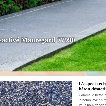
ésactivé Mauregard 77990
L'aspect tech
béton désacti
Comme le béton dés
le béton lavé en 
Vous pouvez adapt