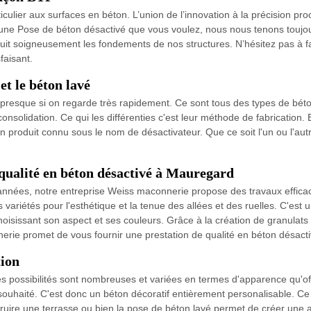
ulier aux surfaces en béton. L’union de l’innovation à la précision proc
une Pose de béton désactivé que vous voulez, nous nous tenons toujour
uit soigneusement les fondements de nos structures. N’hésitez pas à fa
faisant.
et le béton lavé
 presque si on regarde très rapidement. Ce sont tous des types de bét
onsolidation. Ce qui les différenties c'est leur méthode de fabrication.
n produit connu sous le nom de désactivateur. Que ce soit l'un ou l'au
 qualité en béton désactivé à Mauregard
 années, notre entreprise Weiss maconnerie propose des travaux effica
riétés pour l'esthétique et la tenue des allées et des ruelles. C'est u
hoisissant son aspect et ses couleurs. Grâce à la création de granulats
erie promet de vous fournir une prestation de qualité en béton désact
tion
 possibilités sont nombreuses et variées en termes d'apparence qu'off
souhaité. C'est donc un béton décoratif entièrement personalisable. Ce bé
struire une terrasse ou bien la pose de béton lavé permet de créer une al