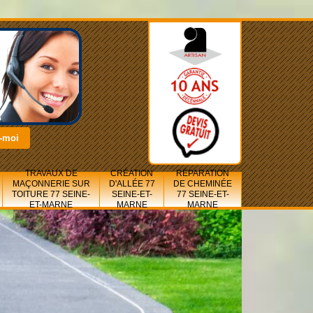
TRAVAUX DE
CRÉATION
RÉPARATION
MAÇONNERIE SUR
D'ALLÉE 77
DE CHEMINÉE
TOITURE 77 SEINE-
SEINE-ET-
77 SEINE-ET-
ET-MARNE
MARNE
MARNE