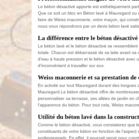
Le béton désactivé apporte est esthétiquement partic
Que ce soit un bloc en Béton lavé à Mauregard ou 
faire de Weiss maconnerie, votre maçon, qui constr
nous vous répondrons par un devis béton lavé satis
La différence entre le béton désactivé 
Le béton lavé et le béton désactivé se ressemblent
totale. Chacun est débarrassé de sa laite avant sa c
d'eau à haute pression et le béton désactivé avec u
d'inconvénient à travailler sur eux.
Weiss maconnerie et sa prestation de
En activité sur tout Mauregard durant des longues
Mauregard.Le béton désactivé offre de nombreuses va
personnaliser sa terrasse, ses allées de jardin en c
l'apparence du béton. Pour tout cela, Weiss maconn
Utilité du béton lavé dans la construc
Comme le béton désactivé, vous constaterez que les
constituants de votre béton en fonction de l'aspect 
professionnels. En effet, il pourrait servir pour con