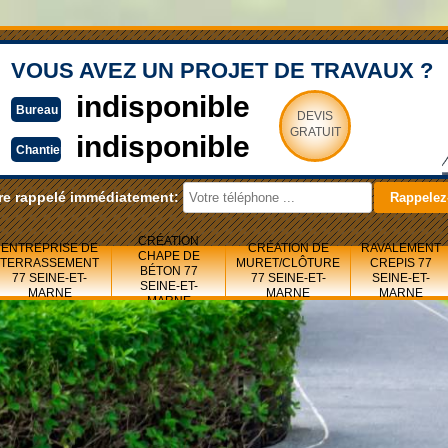
VOUS AVEZ UN PROJET DE TRAVAUX ?
indisponible
Bureau
DEVIS
GRATUIT
indisponible
Chantier
re rappelé immédiatement:
CRÉATION
ENTREPRISE DE
CRÉATION DE
RAVALEMENT
CHAPE DE
TERRASSEMENT
MURET/CLÔTURE
CREPIS 77
BÉTON 77
77 SEINE-ET-
77 SEINE-ET-
SEINE-ET-
SEINE-ET-
MARNE
MARNE
MARNE
MARNE