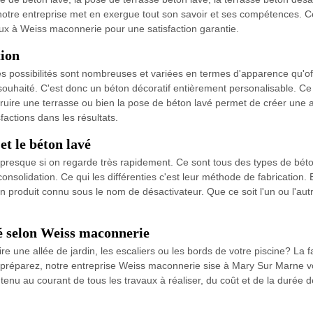
notre entreprise met en exergue tout son savoir et ses compétences. Ce
avaux à Weiss maconnerie pour une satisfaction garantie.
tion
 possibilités sont nombreuses et variées en termes d'apparence qu'off
souhaité. C'est donc un béton décoratif entièrement personalisable. Ce bé
struire une terrasse ou bien la pose de béton lavé permet de créer une al
factions dans les résultats.
et le béton lavé
 presque si on regarde très rapidement. Ce sont tous des types de bét
onsolidation. Ce qui les différenties c'est leur méthode de fabrication.
n produit connu sous le nom de désactivateur. Que ce soit l'un ou l'au
vé selon Weiss maconnerie
 une allée de jardin, les escaliers ou les bords de votre piscine? La f
vous préparez, notre entreprise Weiss maconnerie sise à Mary Sur Ma
z tenu au courant de tous les travaux à réaliser, du coût et de la durée