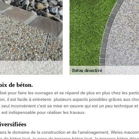
oix de béton.
isé pour faire les ouvrages et se répand de plus en plus chez les parti
, il est facile à entretenir. plusieurs aspects possibles grâces aux cho
e seul inconvénient c'est sa mise en oeuvre qui est un peu technique et 
st indispensable pour réaliser les travaux.
versifiées
dans le domaine de la construction et de l'aménagement, Weiss maconne
e de béton lavé, la pose de terrasse béton lavé, la terrasse béton désac