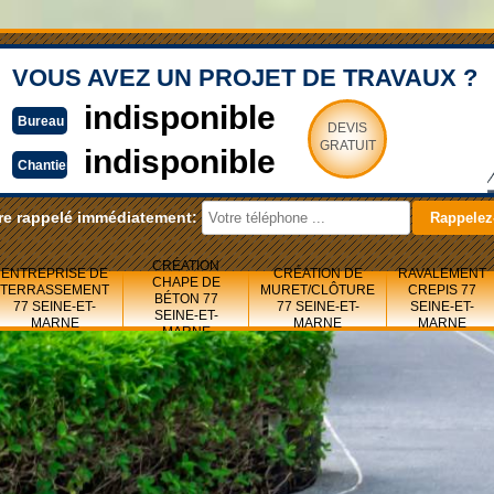
VOUS AVEZ UN PROJET DE TRAVAUX ?
indisponible
Bureau
DEVIS
GRATUIT
indisponible
Chantier
re rappelé immédiatement:
CRÉATION
ENTREPRISE DE
CRÉATION DE
RAVALEMENT
CHAPE DE
TERRASSEMENT
MURET/CLÔTURE
CREPIS 77
BÉTON 77
77 SEINE-ET-
77 SEINE-ET-
SEINE-ET-
SEINE-ET-
MARNE
MARNE
MARNE
MARNE