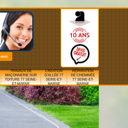
TRAVAUX DE
CRÉATION
RÉPARATION
MAÇONNERIE SUR
D'ALLÉE 77
DE CHEMINÉE
TOITURE 77 SEINE-
SEINE-ET-
77 SEINE-ET-
ET-MARNE
MARNE
MARNE