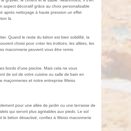
e gravier, le ciment et le sable. Néanmoins, il s'en
son aspect décoratif grâce au choix personalisable
ir après nettoyage à haute pression un effet
ton là.
er. Quand le reste du béton est bien solidifié, la
vent choisi pour créer les trottoirs, les allées, les
eiss maconnerie peuvent vous être remis.
 les bords d'une piscine. Mais cela ne vous
t de sol de votre cuisine ou salle de bain en
 de maçonneries et notre entreprise Weiss
plement pour une allée de jardin ou une terrasse de
galets qui seront plus agréables aux pieds. Le sol
ent le béton désactivé, confiez à Weiss maconnerie