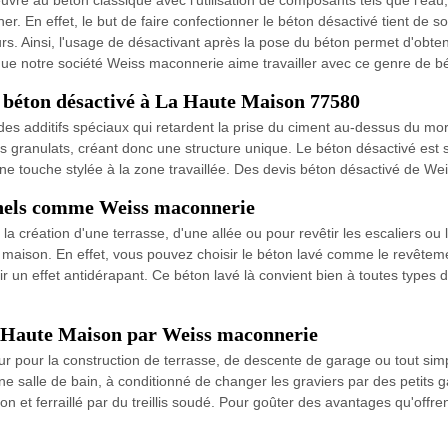
e au béton classique avec l'utilisation de composants tels que l'eau, l
r. En effet, le but de faire confectionner le béton désactivé tient de 
rs. Ainsi, l'usage de désactivant après la pose du béton permet d'obten
que notre société Weiss maconnerie aime travailler avec ce genre de bé
n béton désactivé à La Haute Maison 77580
des additifs spéciaux qui retardent la prise du ciment au-dessus du morti
s granulats, créant donc une structure unique. Le béton désactivé est sou
une touche stylée à la zone travaillée. Des devis béton désactivé de W
onnels comme Weiss maconnerie
a création d'une terrasse, d'une allée ou pour revêtir les escaliers ou
maison. En effet, vous pouvez choisir le béton lavé comme le revêtemen
nir un effet antidérapant. Ce béton lavé là convient bien à toutes types
La Haute Maison par Weiss maconnerie
eur pour la construction de terrasse, de descente de garage ou tout sim
'une salle de bain, à conditionné de changer les graviers par des petits 
n et ferraillé par du treillis soudé. Pour goûter des avantages qu'offr