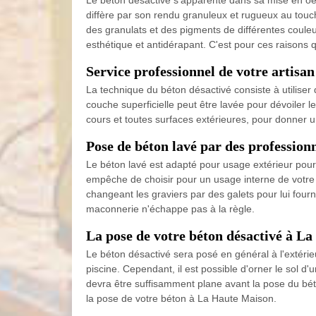
Le béton désactivé s'apparente dans sa mise en oeuvr
diffère par son rendu granuleux et rugueux au touche
des granulats et des pigments de différentes couleu
esthétique et antidérapant. C'est pour ces raisons 
Service professionnel de votre artisa
La technique du béton désactivé consiste à utiliser 
couche superficielle peut être lavée pour dévoiler le
cours et toutes surfaces extérieures, pour donner 
Pose de béton lavé par des professi
Le béton lavé est adapté pour usage extérieur pour l
empêche de choisir pour un usage interne de votre 
changeant les graviers par des galets pour lui four
maconnerie n'échappe pas à la règle.
La pose de votre béton désactivé à 
Le béton désactivé sera posé en général à l'extéri
piscine. Cependant, il est possible d'orner le sol d
devra être suffisamment plane avant la pose du béto
la pose de votre béton à La Haute Maison.