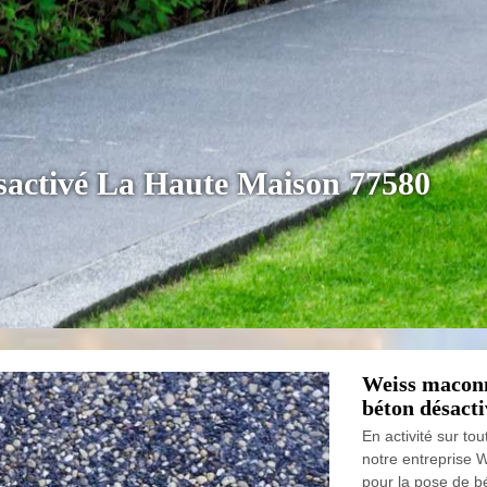
ésactivé La Haute Maison 77580
Weiss maconne
béton désact
En activité sur t
notre entreprise 
pour la pose de b