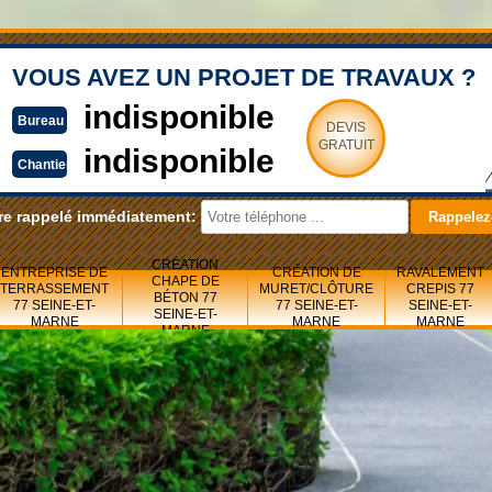
VOUS AVEZ UN PROJET DE TRAVAUX ?
indisponible
Bureau
DEVIS
GRATUIT
indisponible
Chantier
re rappelé immédiatement:
CRÉATION
ENTREPRISE DE
CRÉATION DE
RAVALEMENT
CHAPE DE
TERRASSEMENT
MURET/CLÔTURE
CREPIS 77
BÉTON 77
77 SEINE-ET-
77 SEINE-ET-
SEINE-ET-
SEINE-ET-
MARNE
MARNE
MARNE
MARNE