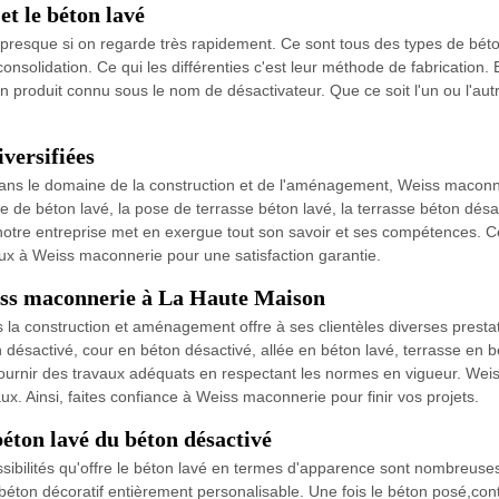
et le béton lavé
 presque si on regarde très rapidement. Ce sont tous des types de bét
onsolidation. Ce qui les différenties c'est leur méthode de fabrication.
n produit connu sous le nom de désactivateur. Que ce soit l'un ou l'au
versifiées
dans le domaine de la construction et de l'aménagement, Weiss maconne
e de béton lavé, la pose de terrasse béton lavé, la terrasse béton désac
notre entreprise met en exergue tout son savoir et ses compétences. Ce
avaux à Weiss maconnerie pour une satisfaction garantie.
eiss maconnerie à La Haute Maison
 la construction et aménagement offre à ses clientèles diverses prest
n désactivé, cour en béton désactivé, allée en béton lavé, terrasse en 
ournir des travaux adéquats en respectant les normes en vigueur. Weis
ux. Ainsi, faites confiance à Weiss maconnerie pour finir vos projets.
béton lavé du béton désactivé
sibilités qu'offre le béton lavé en termes d'apparence sont nombreuse
 béton décoratif entièrement personalisable. Une fois le béton posé,con