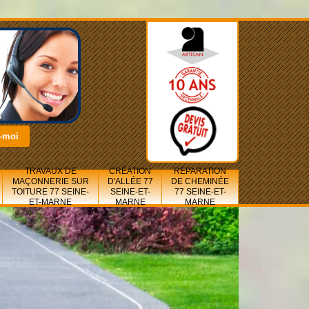
TRAVAUX DE
CRÉATION
RÉPARATION
MAÇONNERIE SUR
D'ALLÉE 77
DE CHEMINÉE
TOITURE 77 SEINE-
SEINE-ET-
77 SEINE-ET-
ET-MARNE
MARNE
MARNE