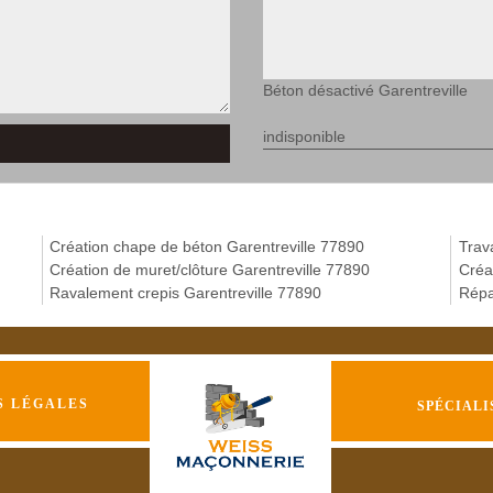
Béton désactivé Garentreville
indisponible
Création chape de béton Garentreville 77890
Trav
Création de muret/clôture Garentreville 77890
Créa
Ravalement crepis Garentreville 77890
Répa
S LÉGALES
SPÉCIALI