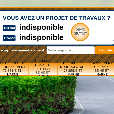
VOUS AVEZ UN PROJET DE TRAVAUX ?
indisponible
Bureau
DEVIS
GRATUIT
indisponible
Chantier
re rappelé immédiatement:
CRÉATION
ENTREPRISE DE
CRÉATION DE
RAVALEMENT
CHAPE DE
TERRASSEMENT
MURET/CLÔTURE
CREPIS 77
BÉTON 77
77 SEINE-ET-
77 SEINE-ET-
SEINE-ET-
SEINE-ET-
MARNE
MARNE
MARNE
MARNE