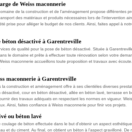
charge de Weiss maconnerie
maine de la construction et de l'aménagement propose différentes pres
ransport des matériaux et produits nécessaires lors de l'intervention ai
 été prise pour alléger le budget de nos clients. Ainsi, faites appel à n
 béton désactivé à Garentreville
ices de qualité pour la pose de béton désactivé. Située à Garentrevill
s le domaine et prête à effectuer toute rénovation selon votre demande
e Weiss maconnerie accueillons toute proposition et travaux avec écoute. 
.
iss maconnerie à Garentreville
 la construction et aménagement offre à ses clientèles diverses prest
n désactivé, cour en béton désactivé, allée en béton lavé, terrasse en 
ournir des travaux adéquats en respectant les normes en vigueur. Weis
ux. Ainsi, faites confiance à Weiss maconnerie pour finir vos projets.
ivé ou béton lavé
coulage de béton effectuée dans le but d'obtenir un aspect esthétique 
au et du ciment. Au final, on obtient un béton à l'aspect gravilloné. De 