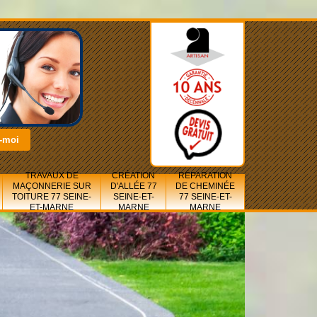
TRAVAUX DE
CRÉATION
RÉPARATION
MAÇONNERIE SUR
D'ALLÉE 77
DE CHEMINÉE
TOITURE 77 SEINE-
SEINE-ET-
77 SEINE-ET-
ET-MARNE
MARNE
MARNE