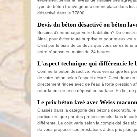
évidement définir le niveau de visibilité des agréga
type de béton trouve généralement place dans les 
désactivé dans le 77890.
Devis du béton désactivé ou béton la
Besoins d'emménager votre habitation? De construire
Ainsi, pour éviter toute surprise et pour mieux v
C'est par le biais de ce devis que vous serez tenu 
notre réponse en moins de 24 heures.
L'aspect technique qui différencie le 
Comme le béton désactivé. Vous verrez que les pos
de votre béton selon l'aspect désiré. C'est donc un
directement rincée avec de l'eau à forte pression af
retardateur de prise déposé en surface. En fin, ne 
Le prix béton lavé avec Weiss maconn
Classés dans la catégorie des bétons décoratifs, le 
particuliers que par des professionnels dans le ca
différente. Le coût varie selon la complexité des tâc
de vous proposer ces prestations à des prix plus q