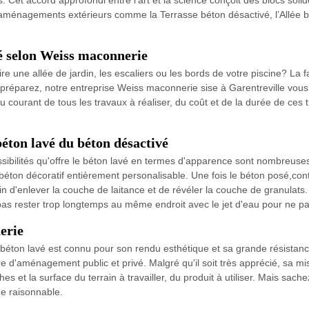
ts. Cet accord approfondi entre l'art et la science conçoit des blocs sol
aménagements extérieurs comme la Terrasse béton désactivé, l’Allée b
vé selon Weiss maconnerie
 une allée de jardin, les escaliers ou les bords de votre piscine? La f
ous préparez, notre entreprise Weiss maconnerie sise à Garentreville 
au courant de tous les travaux à réaliser, du coût et de la durée de ce
béton lavé du béton désactivé
sibilités qu'offre le béton lavé en termes d'apparence sont nombreuse
 béton décoratif entièrement personalisable. Une fois le béton posé,con
in d'enlever la couche de laitance et de révéler la couche de granulats.
pas rester trop longtemps au même endroit avec le jet d'eau pour ne pa
erie
béton lavé est connu pour son rendu esthétique et sa grande résistance. 
dre d'aménagement public et privé. Malgré qu'il soit très apprécié, sa
hes et la surface du terrain à travailler, du produit à utiliser. Mais sa
ue raisonnable.